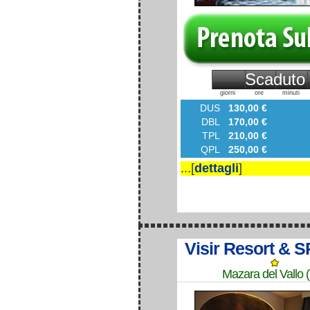
Scaduto
giorni
ore
minuti
DUS
130,00 €
DBL
170,00 €
TPL
210,00 €
QPL
250,00 €
...[
dettagli
]
Visir Resort & 
Mazara del Vallo 