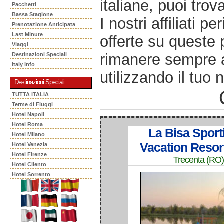
italiane, puoi trov
Pacchetti
Bassa Stagione
I nostri affiliati 
Prenotazione Anticipata
Last Minute
offerte su queste 
Viaggi
rimanere sempre a
Destinazioni Speciali
Italy Info
utilizzando il tuo 
Destinazioni Speciali
TUTTA ITALIA
Terme di Fiuggi
Hotel Napoli
Hotel Roma
La Bisa Sport
Hotel Milano
Vacation Resor
Hotel Venezia
Hotel Firenze
Trecenta (RO)
Hotel Cilento
Hotel Sorrento