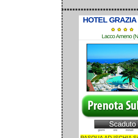
HOTEL GRAZIA
Lacco Ameno (N
Scaduto
giorni
ore
minuti
PASQUA AD ISCHIA Sog