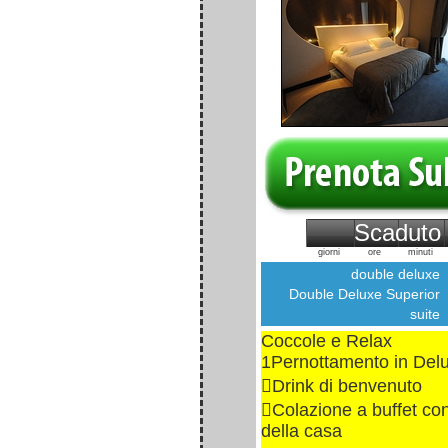
Scaduto
giorni
ore
minuti
double deluxe
Double Deluxe Superior
suite
Coccole e Relax
1Pernottamento in De
Drink di benvenuto
Colazione a buffet con
della casa