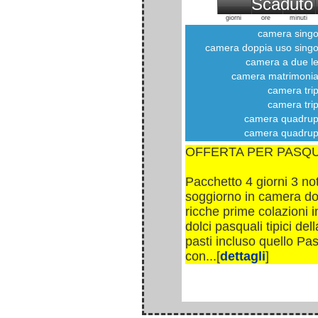
Scaduto
giorni
ore
minuti
camera singo
camera doppia uso singo
camera a due let
camera matrimonia
camera trip
camera trip
camera quadrup
camera quadrup
OFFERTA PER PASQ
Pacchetto 4 giorni 3 not
soggiorno in camera do
ricche prime colazioni 
dolci pasquali tipici del
pasti incluso quello Pa
con...[
dettagli
]