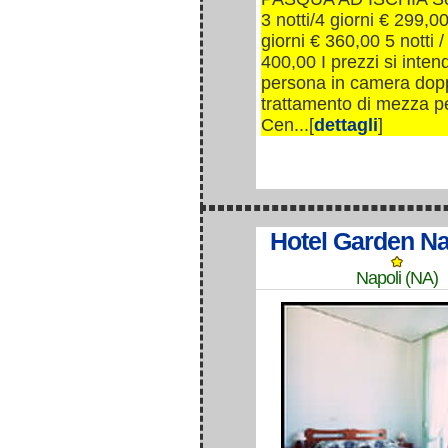
3 notti/4 giorni € 299,00
giorni € 360,00 5 notti /
400,00 I prezzi si inte
persona in camera dop
trattamento di mezza p
Cen...[
dettagli
]
Hotel Garden Na
Napoli (NA)