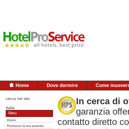
Home
Dove dormire
Come muovers
cerca nel sito
In cerca di o
Italia
garanzia offe
Menu
contatto diretto co
Home
Promuovi la tua azienda