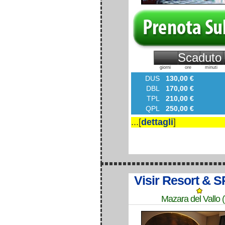
Scaduto
giorni
ore
minuti
DUS
130,00 €
DBL
170,00 €
TPL
210,00 €
QPL
250,00 €
...[
dettagli
]
Visir Resort & 
Mazara del Vallo 