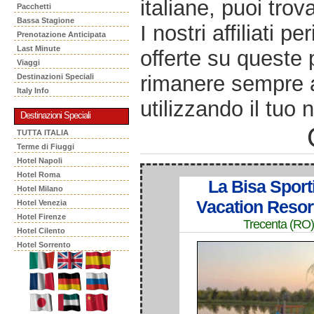
italiane, puoi trov
Pacchetti
Bassa Stagione
I nostri affiliati 
Prenotazione Anticipata
Last Minute
offerte su queste 
Viaggi
rimanere sempre a
Destinazioni Speciali
Italy Info
utilizzando il tuo 
Destinazioni Speciali
TUTTA ITALIA
Terme di Fiuggi
Hotel Napoli
Hotel Roma
La Bisa Sport
Hotel Milano
Vacation Resor
Hotel Venezia
Hotel Firenze
Trecenta (RO)
Hotel Cilento
Hotel Sorrento