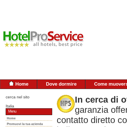
Home
Dove dormire
Come muovers
cerca nel sito
In cerca di o
Italia
garanzia offe
Menu
contatto diretto co
Home
Promuovi la tua azienda