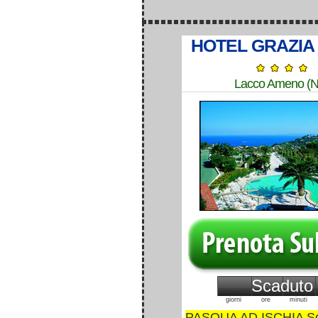
HOTEL GRAZIA
Lacco Ameno (N
Scaduto
giorni
ore
minuti
PASQUA AD ISCHIA Sog