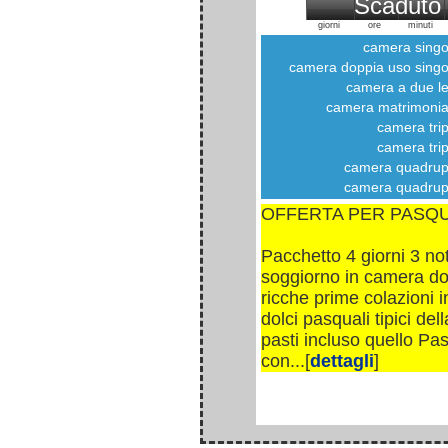
Scaduto
giorni
ore
minuti
camera singo
camera doppia uso singo
camera a due let
camera matrimonia
camera trip
camera trip
camera quadrup
camera quadrup
OFFERTA PER PASQ
Pacchetto 4 giorni 3 not
soggiorno in camera do
ricche prime colazioni 
dolci pasquali tipici del
pasti incluso quello Pa
con...[
dettagli
]