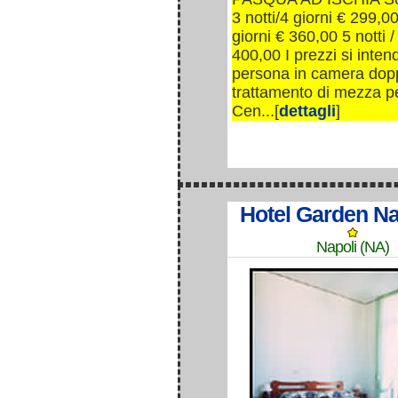
3 notti/4 giorni € 299,00
giorni € 360,00 5 notti /
400,00 I prezzi si inte
persona in camera dop
trattamento di mezza p
Cen...[
dettagli
]
Hotel Garden Na
Napoli (NA)