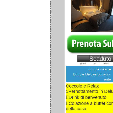
Scaduto
giorni
ore
minuti
double deluxe
Double Deluxe Superior
suite
Coccole e Relax
1Pernottamento in De
Drink di benvenuto
Colazione a buffet con
della casa