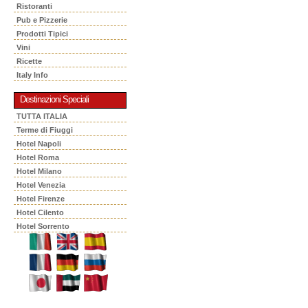
Ristoranti
Pub e Pizzerie
Prodotti Tipici
Vini
Ricette
Italy Info
Destinazioni Speciali
TUTTA ITALIA
Terme di Fiuggi
Hotel Napoli
Hotel Roma
Hotel Milano
Hotel Venezia
Hotel Firenze
Hotel Cilento
Hotel Sorrento