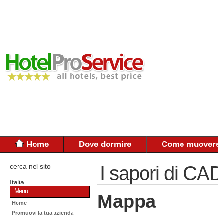
Home
Dove dormire
Come muovers
cerca nel sito
I sapori di 
Italia
Menu
Mappa
Home
Promuovi la tua azienda