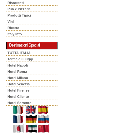
Ristoranti
Pub e Pizzerie
Prodotti Tipici
Vini
Ricette
Italy Info
Destinazioni Speciali
TUTTA ITALIA
Terme di Fiuggi
Hotel Napoli
Hotel Roma
Hotel Milano
Hotel Venezia
Hotel Firenze
Hotel Cilento
Hotel Sorrento