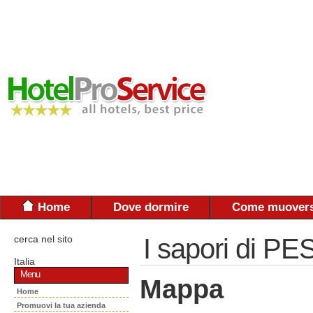
Home
Dove dormire
Come muovers
cerca nel sito
I sapori di 
Italia
Menu
Mappa
Home
Promuovi la tua azienda