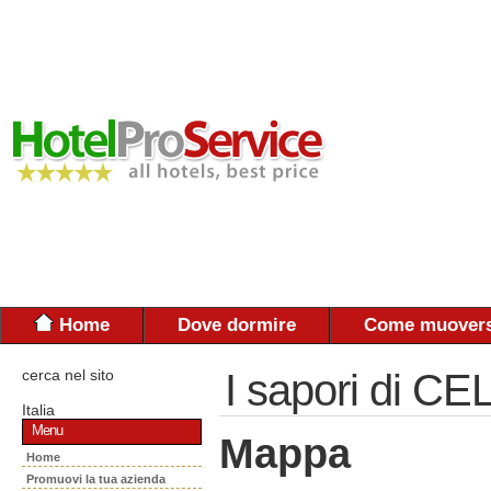
Home
Dove dormire
Come muovers
cerca nel sito
I sapori di C
Italia
Menu
Mappa
Home
Promuovi la tua azienda