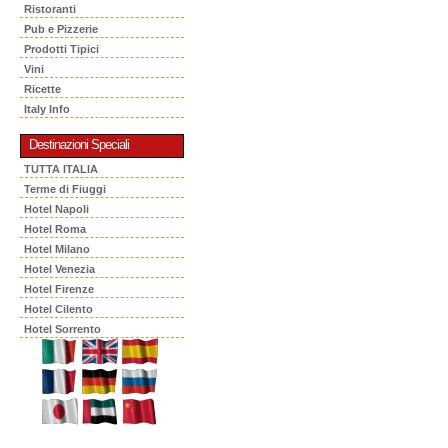
Ristoranti
Pub e Pizzerie
Prodotti Tipici
Vini
Ricette
Italy Info
Destinazioni Speciali
TUTTA ITALIA
Terme di Fiuggi
Hotel Napoli
Hotel Roma
Hotel Milano
Hotel Venezia
Hotel Firenze
Hotel Cilento
Hotel Sorrento