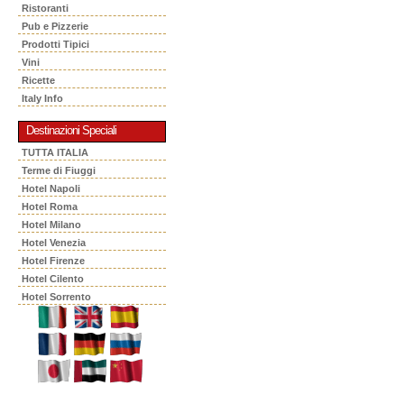
Ristoranti
Pub e Pizzerie
Prodotti Tipici
Vini
Ricette
Italy Info
Destinazioni Speciali
TUTTA ITALIA
Terme di Fiuggi
Hotel Napoli
Hotel Roma
Hotel Milano
Hotel Venezia
Hotel Firenze
Hotel Cilento
Hotel Sorrento