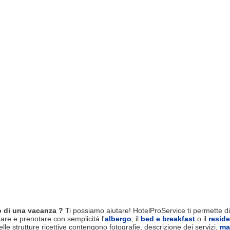
 di una vacanza ?
Ti possiamo aiutare! HotelProService ti permette di 
tare e prenotare con semplicitá l'
albergo
, il
bed e breakfast
o il
resid
le strutture ricettive contengono fotografie, descrizione dei servizi,
ma