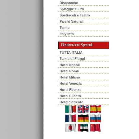
Discoteche
Spiaggie e Lidi
Spettacoli e Teatro
Parchi Naturali
Terme
Italy Info
Destinazioni Speciali
TUTTA ITALIA
Terme di Fiuggi
Hotel Napoli
Hotel Roma
Hotel Milano
Hotel Venezia
Hotel Firenze
Hotel Cilento
Hotel Sorrento