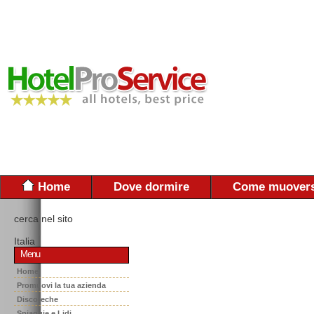
Home
Dove dormire
Come muovers
cerca nel sito
Italia
Menu
Home
Promuovi la tua azienda
Discoteche
Spiaggie e Lidi