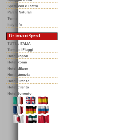
Spettacoli e Teatro
Parchi Naturali
Terme
Italy Info
Destinazioni Speciali
TUTTA ITALIA
Terme di Fiuggi
Hotel Napoli
Hotel Roma
Hotel Milano
Hotel Venezia
Hotel Firenze
Hotel Cilento
Hotel Sorrento