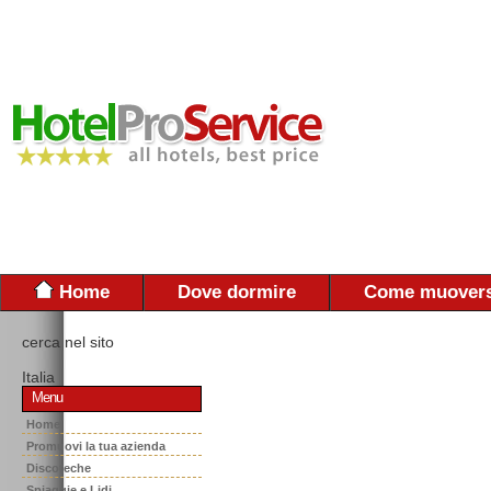
Home
Dove dormire
Come muovers
cerca nel sito
Italia
Menu
Home
Promuovi la tua azienda
Discoteche
Spiaggie e Lidi