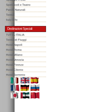
Spettacoli e Teatro
Parchi Naturali
Terme
Italy Info
Destinazioni Speciali
TUTTA ITALIA
Terme di Fiuggi
Hotel Napoli
Hotel Roma
Hotel Milano
Hotel Venezia
Hotel Firenze
Hotel Cilento
Hotel Sorrento