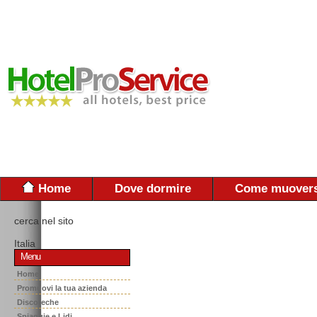
Home
Dove dormire
Come muovers
cerca nel sito
Italia
Menu
Home
Promuovi la tua azienda
Discoteche
Spiaggie e Lidi