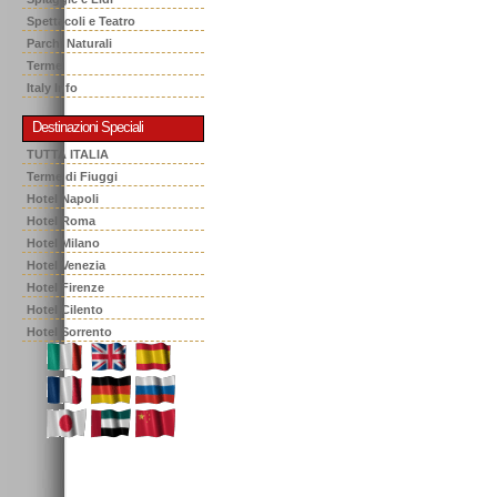
Spettacoli e Teatro
Parchi Naturali
Terme
Italy Info
Destinazioni Speciali
TUTTA ITALIA
Terme di Fiuggi
Hotel Napoli
Hotel Roma
Hotel Milano
Hotel Venezia
Hotel Firenze
Hotel Cilento
Hotel Sorrento