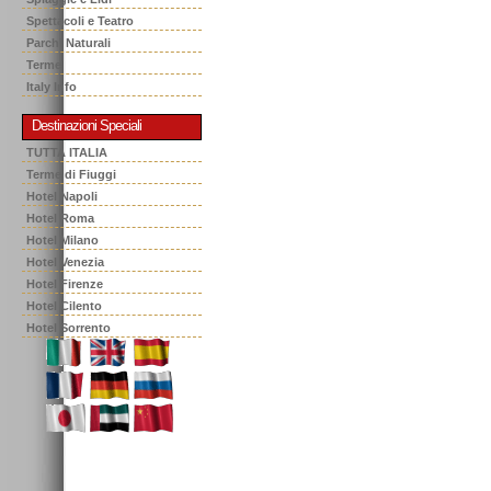
Spettacoli e Teatro
Parchi Naturali
Terme
Italy Info
Destinazioni Speciali
TUTTA ITALIA
Terme di Fiuggi
Hotel Napoli
Hotel Roma
Hotel Milano
Hotel Venezia
Hotel Firenze
Hotel Cilento
Hotel Sorrento