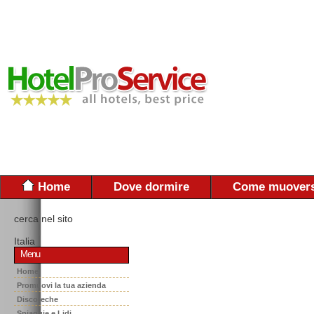
Home
Dove dormire
Come muovers
cerca nel sito
Italia
Menu
Home
Promuovi la tua azienda
Discoteche
Spiaggie e Lidi