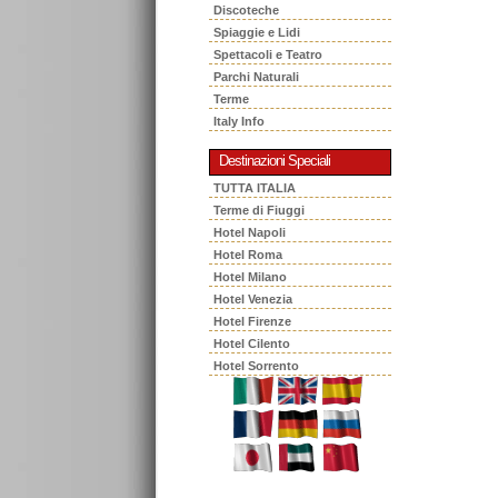
Discoteche
Spiaggie e Lidi
Spettacoli e Teatro
Parchi Naturali
Terme
Italy Info
Destinazioni Speciali
TUTTA ITALIA
Terme di Fiuggi
Hotel Napoli
Hotel Roma
Hotel Milano
Hotel Venezia
Hotel Firenze
Hotel Cilento
Hotel Sorrento