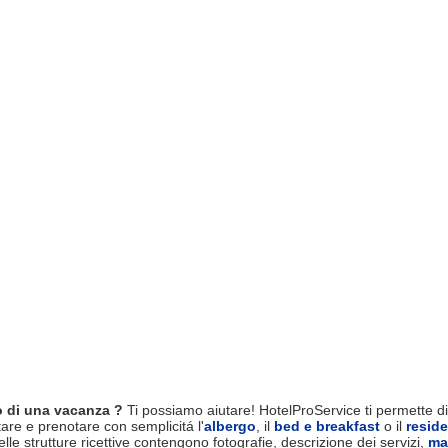
 di una vacanza ?
Ti possiamo aiutare! HotelProService ti permette di 
tare e prenotare con semplicitá l'
albergo
, il
bed e breakfast
o il
resid
le strutture ricettive contengono fotografie, descrizione dei servizi,
ma