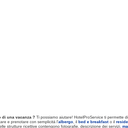
 di una vacanza ?
Ti possiamo aiutare! HotelProService ti permette di 
tare e prenotare con semplicitá l'
albergo
, il
bed e breakfast
o il
resid
le strutture ricettive contengono fotografie, descrizione dei servizi,
ma