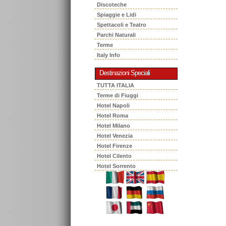
Discoteche
Spiaggie e Lidi
Spettacoli e Teatro
Parchi Naturali
Terme
Italy Info
Destinazioni Speciali
TUTTA ITALIA
Terme di Fiuggi
Hotel Napoli
Hotel Roma
Hotel Milano
Hotel Venezia
Hotel Firenze
Hotel Cilento
Hotel Sorrento