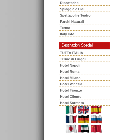
Discoteche
Spiaggie e Lidi
Spettacoli e Teatro
Parchi Naturali
Terme
Italy Info
Destinazioni Speciali
TUTTA ITALIA
Terme di Fiuggi
Hotel Napoli
Hotel Roma
Hotel Milano
Hotel Venezia
Hotel Firenze
Hotel Cilento
Hotel Sorrento