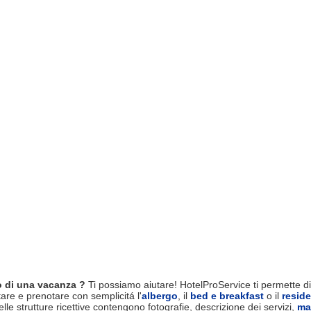
 di una vacanza ?
Ti possiamo aiutare! HotelProService ti permette di 
tare e prenotare con semplicitá l'
albergo
, il
bed e breakfast
o il
resid
le strutture ricettive contengono fotografie, descrizione dei servizi,
ma