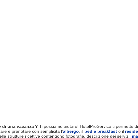
 di una vacanza ?
Ti possiamo aiutare! HotelProService ti permette di 
tare e prenotare con semplicitá l'
albergo
, il
bed e breakfast
o il
resid
le strutture ricettive contengono fotografie, descrizione dei servizi,
ma