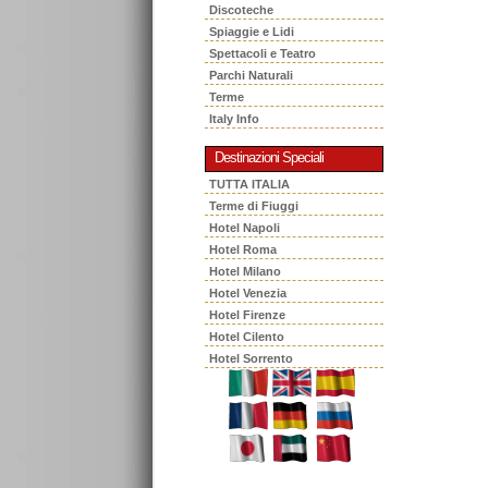
Discoteche
Spiaggie e Lidi
Spettacoli e Teatro
Parchi Naturali
Terme
Italy Info
Destinazioni Speciali
TUTTA ITALIA
Terme di Fiuggi
Hotel Napoli
Hotel Roma
Hotel Milano
Hotel Venezia
Hotel Firenze
Hotel Cilento
Hotel Sorrento