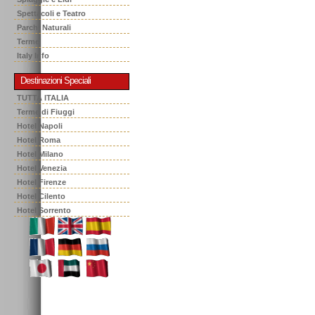
Spettacoli e Teatro
Parchi Naturali
Terme
Italy Info
Destinazioni Speciali
TUTTA ITALIA
Terme di Fiuggi
Hotel Napoli
Hotel Roma
Hotel Milano
Hotel Venezia
Hotel Firenze
Hotel Cilento
Hotel Sorrento