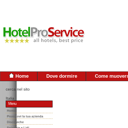
Home
Dove dormire
Come muovers
cerca nel sito
Italia
Menu
Home
Promuovi la tua azienda
Discoteche
Spiaggie e Lidi