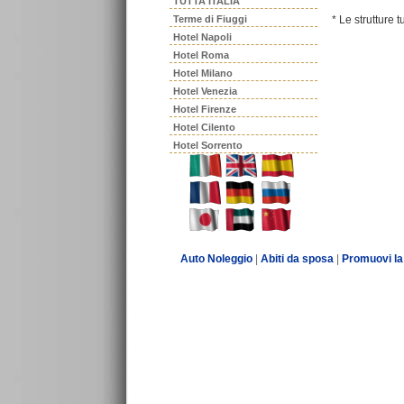
TUTTA ITALIA
Terme di Fiuggi
* Le strutture 
Hotel Napoli
Hotel Roma
Hotel Milano
Hotel Venezia
Hotel Firenze
Hotel Cilento
Hotel Sorrento
Auto Noleggio
|
Abiti da sposa
|
Promuovi la