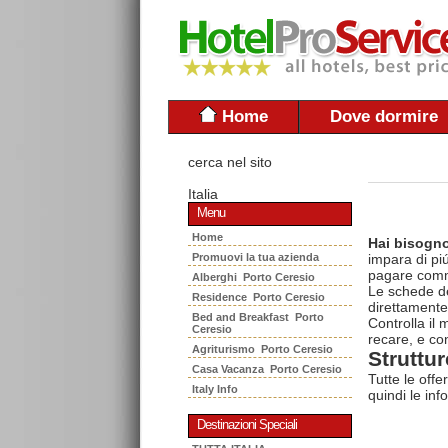
Home
Dove dormire
cerca nel sito
Italia
Menu
Home
Hai bisogno
Promuovi la tua azienda
impara di piú
pagare commi
Alberghi Porto Ceresio
Le schede del
Residence Porto Ceresio
direttamente
Bed and Breakfast Porto
Controlla il
Ceresio
recare, e con
Agriturismo Porto Ceresio
Struttur
Casa Vacanza Porto Ceresio
Tutte le offe
Italy Info
quindi le inf
Destinazioni Speciali