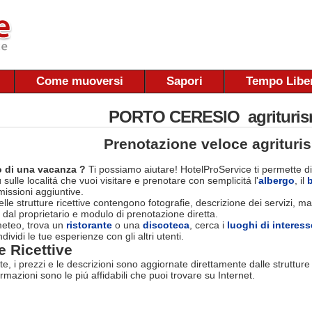
Come muoversi
Sapori
Tempo Libe
PORTO CERESIO agrituri
Prenotazione veloce agrituri
 di una vacanza ?
Ti possiamo aiutare! HotelProService ti permette di
 sulle localitá che vuoi visitare e prenotare con semplicitá l'
albergo
, il
ssioni aggiuntive.
le strutture ricettive contengono fotografie, descrizione dei servizi, map
 dal proprietario e modulo di prenotazione diretta.
 meteo, trova un
ristorante
o una
discoteca
, cerca i
luoghi di interess
dividi le tue esperienze con gli altri utenti.
e Ricettive
rte, i prezzi e le descrizioni sono aggiornate direttamente dalle struttur
ormazioni sono le piú affidabili che puoi trovare su Internet.