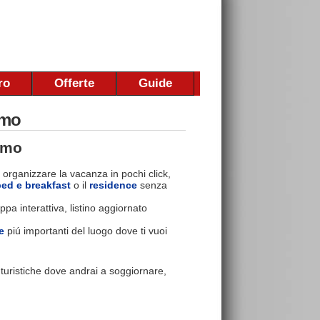
ro
Offerte
Guide
smo
smo
 organizzare la vacanza in pochi click,
bed e breakfast
o il
residence
senza
pa interattiva, listino aggiornato
e
piú importanti del luogo dove ti vuoi
e turistiche dove andrai a soggiornare,