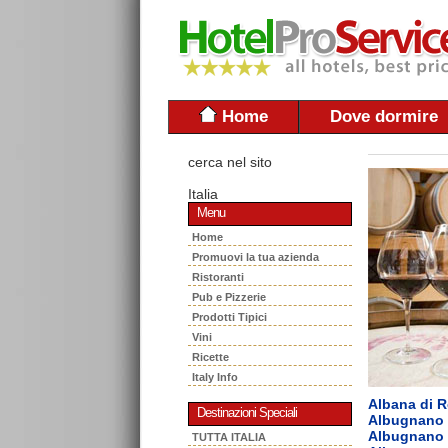
Home
Dove dormire
cerca nel sito
Italia
Menu
Home
Promuovi la tua azienda
Ristoranti
Pub e Pizzerie
Prodotti Tipici
Vini
Ricette
Italy Info
Albana di 
Destinazioni Speciali
Albugnano
Albugnano 
TUTTA ITALIA