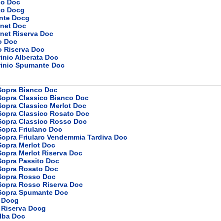
so Doc
to Docg
nte Docg
rnet Doc
net Riserva Doc
o Doc
o Riserva Doc
inio Alberata Doc
rinio Spumante Doc
 Sopra Bianco Doc
Sopra Classico Bianco Doc
Sopra Classico Merlot Doc
Sopra Classico Rosato Doc
 Sopra Classico Rosso Doc
Sopra Friulano Doc
Sopra Friularo Vendemmia Tardiva Doc
Sopra Merlot Doc
Sopra Merlot Riserva Doc
Sopra Passito Doc
 Sopra Rosato Doc
 Sopra Rosso Doc
 Sopra Rosso Riserva Doc
 Sopra Spumante Doc
 Docg
 Riserva Docg
Alba Doc