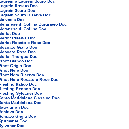
Lagrein o Lagrein Scuro Doc
 Lagrein Rosato Doc
Lagrein Scuro Doc
Lagrein Scuro Riserva Doc
Malvasia Doc
Meranese di Collina Burgravio Doc
Meranese di Collina Doc
Merlot Doc
Merlot Riserva Doc
Merlot Rosato o Rose Doc
Moscato Giallo Doc
 Moscato Rosa Doc
Muller Thurgau Doc
Pinot Bianco Doc
Pinot Grigio Doc
Pinot Nero Doc
Pinot Nero Riserva Doc
Pinot Nero Rosato o Rose Doc
Riesling Italico Doc
 Riesling Renano Doc
Riesling-Sylvaner Doc
 Santa Maddalena Classico Doc
 Santa Maddalena Doc
 Sauvignon Doc
Schiava Doc
Schiava Grigia Doc
 Spumante Doc
Sylvaner Doc