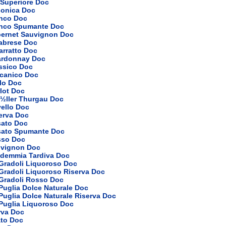
Superiore Doc
onica Doc
nco Doc
nco Spumante Doc
ernet Sauvignon Doc
abrese Doc
arratto Doc
ardonnay Doc
ssico Doc
canico Doc
lo Doc
lot Doc
½ller Thurgau Doc
ello Doc
erva Doc
ato Doc
ato Spumante Doc
sso Doc
vignon Doc
demmia Tardiva Doc
 Gradoli Liquoroso Doc
 Gradoli Liquoroso Riserva Doc
 Gradoli Rosso Doc
 Puglia Dolce Naturale Doc
 Puglia Dolce Naturale Riserva Doc
 Puglia Liquoroso Doc
rva Doc
ato Doc