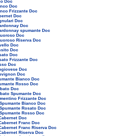
so Doc
anco Doc
nco Frizzante Doc
bernet Doc
gnulari Doc
ardonnay Doc
ardonnay spumante Doc
quoroso Doc
quoroso Riserva Doc
vello Doc
ssito Doc
sato Doc
sato Frizzante Doc
sso Doc
ngiovese Doc
uvignon Doc
umante Bianco Doc
umante Rosso Doc
rbato Doc
rbato Spumante Doc
mentino Frizzante Doc
 Spumante Bianco Doc
 Spumante Rosato Doc
 Spumante Rosso Doc
 Cabernet Doc
 Cabernet Franc Doc
Cabernet Franc Riserva Doc
Cabernet Riserva Doc