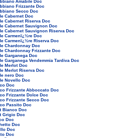
ebbiano Amabile Doc
bbiano Frizzante Doc
ebbiano Secco Doc
le Cabernet Doc
le Cabernet Riserva Doc
ole Cabernet Sauvignon Doc
ole Cabernet Sauvignon Riserva Doc
ole Carmenï¿½re Doc
ole Carmenï¿½re Riserva Doc
ole Chardonnay Doc
le Chardonnay Frizzante Doc
ole Garganega Doc
ole Garganega Vendemmia Tardiva Doc
le Merlot Doc
le Merlot Riserva Doc
le nero Doc
le Novello Doc
nco Doc
nco Frizzante Abboccato Doc
co Frizzante Dolce Doc
co Frizzante Secco Doc
nco Passito Doc
t Bianco Doc
t Grigio Doc
nco Doc
hetto Doc
llo Doc
ato Doc