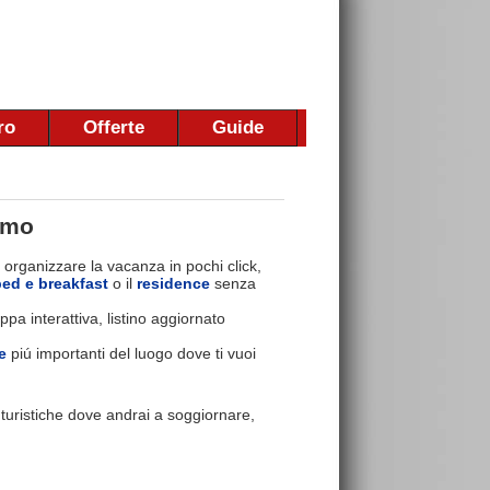
ro
Offerte
Guide
smo
 organizzare la vacanza in pochi click,
bed e breakfast
o il
residence
senza
pa interattiva, listino aggiornato
e
piú importanti del luogo dove ti vuoi
e turistiche dove andrai a soggiornare,