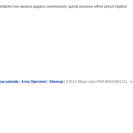
turistiche non devono pagarci commissioni, quindi possono offrire prezzi migliori.
tua azienda
|
Area Operatori
|
Sitemap
| ©2012 Maya Labs PIVA 05041601211 - v7.