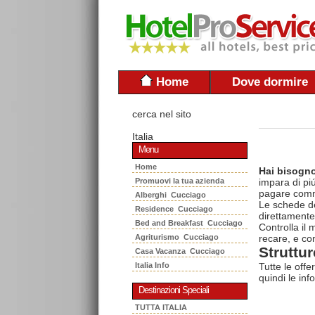
Home
Dove dormire
cerca nel sito
Italia
Menu
Home
Hai bisogno
Promuovi la tua azienda
impara di piú
pagare commi
Alberghi Cucciago
Le schede del
Residence Cucciago
direttamente
Bed and Breakfast Cucciago
Controlla il
Agriturismo Cucciago
recare, e con
Struttur
Casa Vacanza Cucciago
Italia Info
Tutte le offe
quindi le inf
Destinazioni Speciali
TUTTA ITALIA