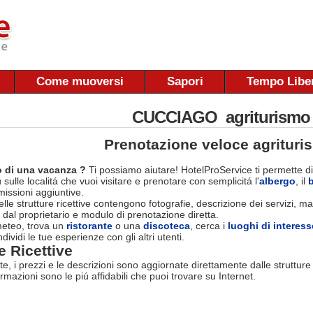
Come muoversi
Sapori
Tempo Libe
CUCCIAGO agriturismo
Prenotazione veloce agrituri
 di una vacanza ?
Ti possiamo aiutare! HotelProService ti permette di
 sulle localitá che vuoi visitare e prenotare con semplicitá l'
albergo
, il
ssioni aggiuntive.
le strutture ricettive contengono fotografie, descrizione dei servizi, map
 dal proprietario e modulo di prenotazione diretta.
 meteo, trova un
ristorante
o una
discoteca
, cerca i
luoghi di interess
dividi le tue esperienze con gli altri utenti.
e Ricettive
rte, i prezzi e le descrizioni sono aggiornate direttamente dalle struttur
ormazioni sono le piú affidabili che puoi trovare su Internet.