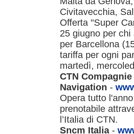
Malta da Genova, 
Civitavecchia, Sa
Offerta "Super Ca
25 giugno per chi 
per Barcellona (15
tariffa per ogni p
martedì, mercoled
CTN Compagnie 
Navigation
-
www
Opera tutto l'anno
prenotabile attrav
l’Italia di CTN.
Sncm Italia
-
www