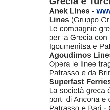
Grecia e Turc
Anek Lines
-
www
Lines
(Gruppo Gri
Le compagnie grec
per la Grecia con
Igoumenitsa e Pat
Agoudimos Line
Opera le linee tra
Patrasso e da Bri
Superfast Ferrie
La società greca è
porti di Ancona e 
Patrasso e Bari - 