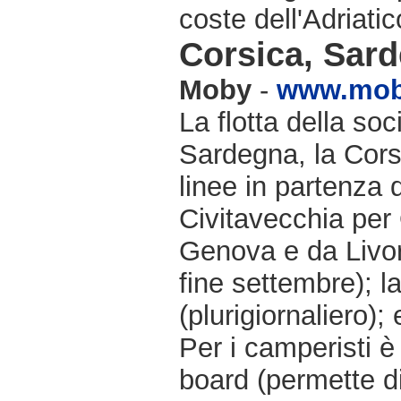
coste dell'Adriatic
Corsica, Sarde
Moby
-
www.moby
La flotta della soc
Sardegna, la Cors
linee in partenza
Civitavecchia per
Genova e da Livorn
fine settembre); l
(plurigiornaliero);
Per i camperisti è
board (permette d