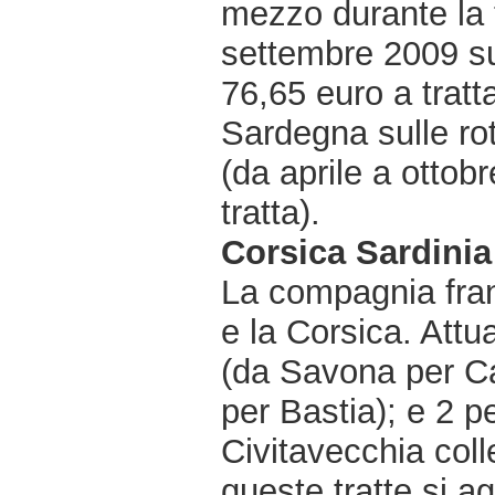
mezzo durante la 
settembre 2009 sul
76,65 euro a tratta
Sardegna sulle ro
(da aprile a otto
tratta).
Corsica Sardinia
La compagnia fran
e la Corsica. Attu
(da Savona per Ca
per Bastia); e 2 p
Civitavecchia coll
queste tratte si a