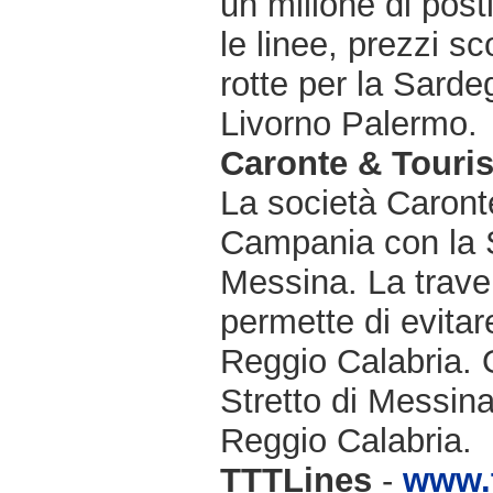
un milione di post
le linee, prezzi sc
rotte per la Sard
Livorno Palermo.
Caronte & Touri
La società Caronte
Campania con la Si
Messina. La traver
permette di evitare
Reggio Calabria. Op
Stretto di Messina
Reggio Calabria.
TTTLines
-
www.t