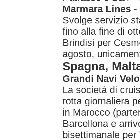
Marmara Lines
-
Svolge servizio sta
fino alla fine di o
Brindisi per Cesme
agosto, unicament
Spagna, Malta
Grandi Navi Velo
La società di crui
rotta giornaliera 
in Marocco (parten
Barcellona e arriv
bisettimanale per T