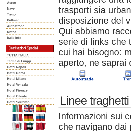
Aereo
trasporti sia urban
Nave
Treno
disposizione del v
Pullman
Autostrade
Qui abbiamo racco
Meteo
Italia Info
serie di links che 
Destinazioni Speciali
cui hai bisogno: m
TUTTA ITALIA
aperto, ne saprai 
Terme di Fiuggi
Hotel Napoli
Hotel Roma
Autostrade
Tre
Hotel Milano
Hotel Venezia
Hotel Firenze
Linee traghetti
Hotel Cilento
Hotel Sorrento
Informazioni sui c
che navigano dai po