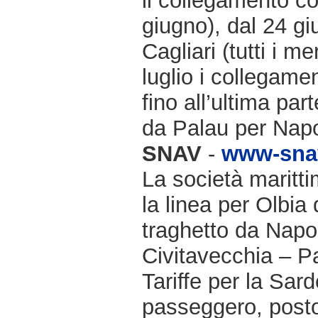
il collegamento co
giugno), dal 24 gi
Cagliari (tutti i m
luglio i collegame
fino all’ultima par
da Palau per Napo
SNAV
-
www-snav
La società maritti
la linea per Olbia 
traghetto da Napol
Civitavecchia – P
Tariffe per la Sar
passeggero, posto