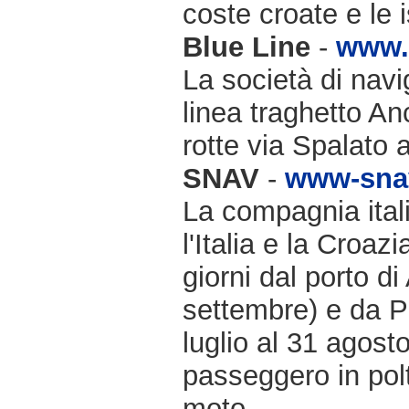
coste croate e le 
Blue Line
-
www.b
La società di navi
linea traghetto An
rotte via Spalato 
SNAV
-
www-snav
La compagnia itali
l'Italia e la Croazi
giorni dal porto d
settembre) e da P
luglio al 31 agosto
passeggero in pol
moto.