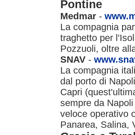
Pontine
Medmar
-
www.m
La compagnia part
traghetto per l'Iso
Pozzuoli, oltre al
SNAV
-
www.snav
La compagnia ital
dal porto di Napol
Capri (quest'ulti
sempre da Napoli 
veloce operativo o
Panarea, Salina, V