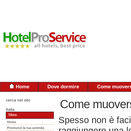
Home
Dove dormire
Come muovers
cerca nel sito
Come muoversi:
Italia
Menu
Spesso non è faci
Home
raggiungere una lo
Promuovi la tua azienda