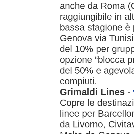
anche da Roma (Ci
raggiungibile in a
bassa stagione è 
Genova via Tunisi.
del 10% per gruppi
opzione “blocca pr
del 50% e agevolaz
compiuti.
Grimaldi Lines
-
Copre le destinazi
linee per Barcello
da Livorno, Civit