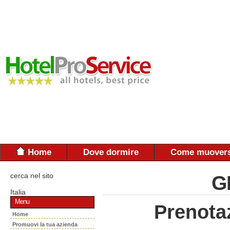
Home
Dove dormire
Come muovers
cerca nel sito
G
Italia
Menu
Prenota
Home
Promuovi la tua azienda