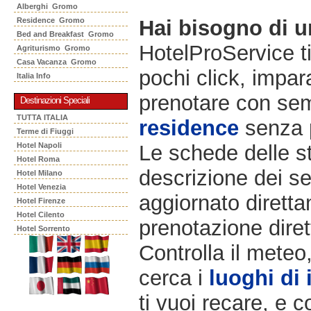
Alberghi Gromo
Residence Gromo
Hai bisogno di 
Bed and Breakfast Gromo
HotelProService t
Agriturismo Gromo
Casa Vacanza Gromo
pochi click, impara
Italia Info
prenotare con semp
Destinazioni Speciali
TUTTA ITALIA
residence
senza 
Terme di Fiuggi
Hotel Napoli
Le schede delle st
Hotel Roma
descrizione dei ser
Hotel Milano
Hotel Venezia
aggiornato diretta
Hotel Firenze
Hotel Cilento
prenotazione diret
Hotel Sorrento
Controlla il meteo
cerca i
luoghi di 
ti vuoi recare, e c