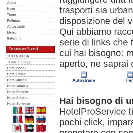
Aereo
trasporti sia urban
Nave
Treno
disposizione del v
Pullman
Autostrade
Qui abbiamo racco
Meteo
Italia Info
serie di links che 
Destinazioni Speciali
cui hai bisogno: m
TUTTA ITALIA
aperto, ne saprai 
Terme di Fiuggi
Hotel Napoli
Hotel Roma
Autostrade
Tre
Hotel Milano
Hotel Venezia
Hotel Firenze
Hai bisogno di 
Hotel Cilento
Hotel Sorrento
HotelProService t
pochi click, impara
prenotare con semp