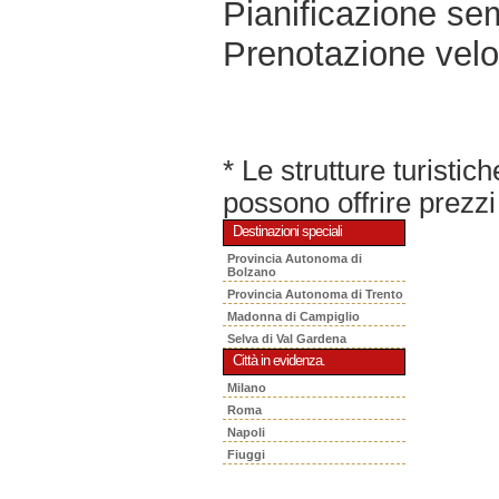
Pianificazione sem
Prenotazione velo
* Le strutture turisti
possono offrire prezzi 
Destinazioni speciali
Provincia Autonoma di
Bolzano
Provincia Autonoma di Trento
Madonna di Campiglio
Selva di Val Gardena
Città in evidenza.
Milano
Roma
Napoli
Fiuggi