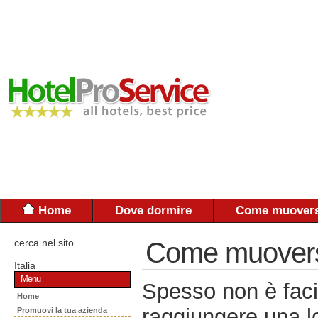
Home
Dove dormire
Come muovers
cerca nel sito
Come muoversi:
Italia
Menu
Spesso non è faci
Home
raggiungere una lo
Promuovi la tua azienda