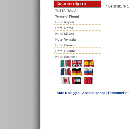
Destinazioni Speciali
* Le strutture 
TUTTA ITALIA
Terme di Fiuggi
Hotel Napoli
Hotel Roma
Hotel Milano
Hotel Venezia
Hotel Firenze
Hotel Cilento
Hotel Sorrento
Auto Noleggio
|
Abiti da sposa
|
Promuovi la 