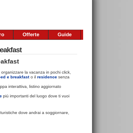
ro
Offerte
Guide
eakfast
akfast
 organizzare la vacanza in pochi click,
bed e breakfast
o il
residence
senza
pa interattiva, listino aggiornato
e
piú importanti del luogo dove ti vuoi
e turistiche dove andrai a soggiornare,