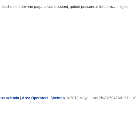
turistiche non devono pagarci commissioni, quindi possono offrire prezzi migliori.
tua azienda
|
Area Operatori
|
Sitemap
| ©2012 Maya Labs PIVA 05041601211 - v7.