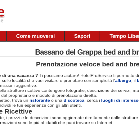
Come muoversi
Sapori
Tempo Libe
Bassano del Grappa bed and br
Prenotazione veloce bed and bre
 di una vacanza ?
Ti possiamo aiutare! HotelProService ti permette di
 sulle localitá che vuoi visitare e prenotare con semplicitá l'
albergo
, il
ssioni aggiuntive.
le strutture ricettive contengono fotografie, descrizione dei servizi, map
 dal proprietario e modulo di prenotazione diretta.
 meteo, trova un
ristorante
o una
discoteca
, cerca i
luoghi di interess
dividi le tue esperienze con gli altri utenti.
e Ricettive
rte, i prezzi e le descrizioni sono aggiornate direttamente dalle struttur
ormazioni sono le piú affidabili che puoi trovare su Internet.