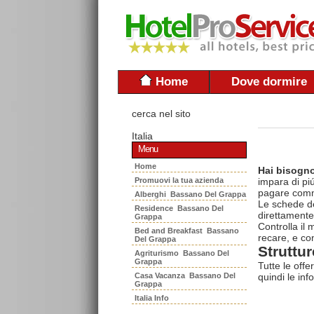
Home
Dove dormire
cerca nel sito
Italia
Menu
Home
Hai bisogno
Promuovi la tua azienda
impara di piú
pagare commi
Alberghi Bassano Del Grappa
Le schede del
Residence Bassano Del
direttamente
Grappa
Controlla il
Bed and Breakfast Bassano
recare, e con
Del Grappa
Struttur
Agriturismo Bassano Del
Grappa
Tutte le offe
Casa Vacanza Bassano Del
quindi le inf
Grappa
Italia Info