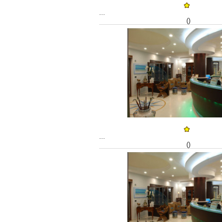
...
()
...
()