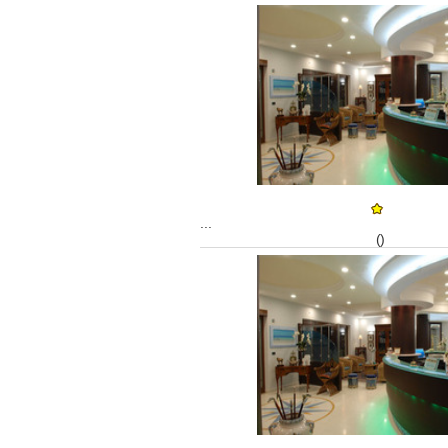
...
()