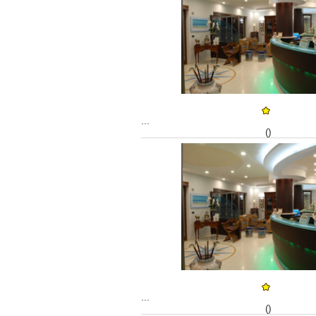
...
()
...
()