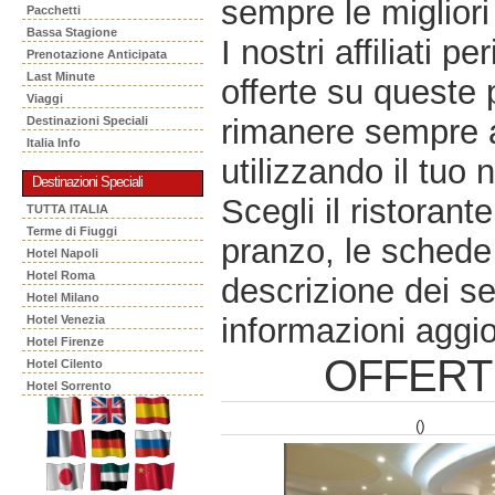
sempre le migliori 
Pacchetti
Bassa Stagione
I nostri affiliati 
Prenotazione Anticipata
Last Minute
offerte su queste 
Viaggi
rimanere sempre a
Destinazioni Speciali
Italia Info
utilizzando il tuo 
Destinazioni Speciali
Scegli il ristorant
TUTTA ITALIA
Terme di Fiuggi
pranzo, le schede 
Hotel Napoli
Hotel Roma
descrizione dei se
Hotel Milano
informazioni aggio
Hotel Venezia
Hotel Firenze
OFFERT
Hotel Cilento
Hotel Sorrento
()