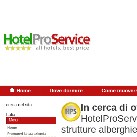
Home
Dove dormire
Come muovers
cerca nel sito
In cerca di o
Italia
HotelProServi
Menu
strutture alberghie
Home
Promuovi la tua azienda