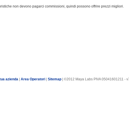
turistiche non devono pagarci commissioni, quindi possono offrire prezzi migliori.
tua azienda
|
Area Operatori
|
Sitemap
| ©2012 Maya Labs PIVA 05041601211 - v7.