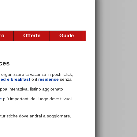
ro
Offerte
Guide
ces
 organizzare la vacanza in pochi click,
bed e breakfast
o il
residence
senza
pa interattiva, listino aggiornato
e
piú importanti del luogo dove ti vuoi
e turistiche dove andrai a soggiornare,