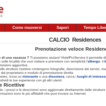
Come muoversi
Sapori
Tempo Libe
CALCIO Residences
Prenotazione veloce Residen
 di una vacanza ?
Ti possiamo aiutare! HotelProService ti permette di
 sulle localitá che vuoi visitare e prenotare con semplicitá l'
albergo
, il
ssioni aggiuntive.
le strutture ricettive contengono fotografie, descrizione dei servizi, map
 dal proprietario e modulo di prenotazione diretta.
 meteo, trova un
ristorante
o una
discoteca
, cerca i
luoghi di interess
dividi le tue esperienze con gli altri utenti.
e Ricettive
rte, i prezzi e le descrizioni sono aggiornate direttamente dalle struttur
ormazioni sono le piú affidabili che puoi trovare su Internet.