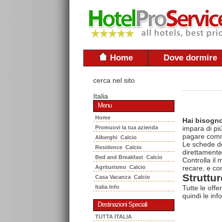
Home
Dove dormire
cerca nel sito
Italia
Menu
Home
Hai bisogno
Promuovi la tua azienda
impara di piú
pagare commi
Alberghi Calcio
Le schede del
Residence Calcio
direttamente
Bed and Breakfast Calcio
Controlla il
Agriturismo Calcio
recare, e con
Struttur
Casa Vacanza Calcio
Italia Info
Tutte le offe
quindi le inf
Destinazioni Speciali
TUTTA ITALIA