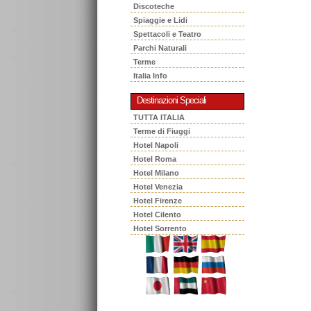
Discoteche
Spiaggie e Lidi
Spettacoli e Teatro
Parchi Naturali
Terme
Italia Info
Destinazioni Speciali
TUTTA ITALIA
Terme di Fiuggi
Hotel Napoli
Hotel Roma
Hotel Milano
Hotel Venezia
Hotel Firenze
Hotel Cilento
Hotel Sorrento