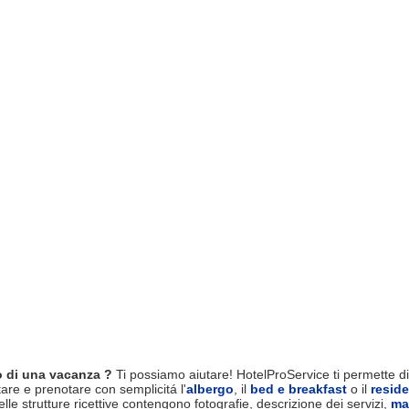
 di una vacanza ?
Ti possiamo aiutare! HotelProService ti permette di 
tare e prenotare con semplicitá l'
albergo
, il
bed e breakfast
o il
resid
le strutture ricettive contengono fotografie, descrizione dei servizi,
ma