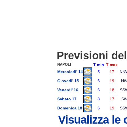
Previsioni de
NAPOLI
T min
T max
Mercoledi' 14
5
17
NN
Giovedi' 15
6
19
N
Venerdi' 16
6
18
SS
Sabato 17
8
17
S
Domenica 18
6
19
SS
Visualizza le 