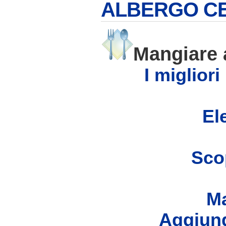
ALBERGO C
Mangiare
I migliori
Ele
Scop
Ma
Aggiung