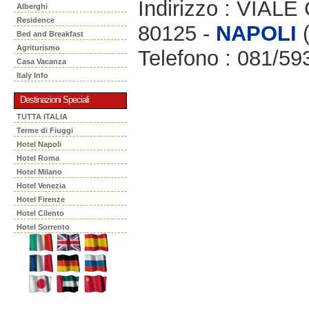
Indirizzo : VIA
Alberghi
Residence
80125 -
NAPOLI
(
Bed and Breakfast
Agriturismo
Telefono : 081/5
Casa Vacanza
Italy Info
Destinazioni Speciali
TUTTA ITALIA
Terme di Fiuggi
Hotel Napoli
Hotel Roma
Hotel Milano
Hotel Venezia
Hotel Firenze
Hotel Cilento
Hotel Sorrento