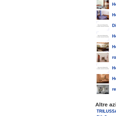
H
Ho
D
H
Ho
r
H
Ho
re
Altre a
TRILUSS