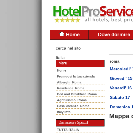
Home
Dove dormire
cerca nel sito
Italia
roma
Menu
Mercoledi' 
Home
Promuovi la tua azienda
Giovedi' 15
Alberghi Roma
Venerdi' 16
Residence Roma
Bed and Breakfast Roma
Sabato 17
Agriturismo Roma
Casa Vacanza Roma
Domenica 
Italy Info
Mappa 
Destinazioni Speciali
TUTTA ITALIA