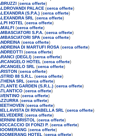
ABRUZZI
(
cerca offerte
)
ALDROVANDI PALACE
(
cerca offerte
)
LEXANDRA (S.P.A.)
(
cerca offerte
)
ALEXANDRA SRL
(
cerca offerte
)
LPI HOTEL
(
cerca offerte
)
AMALFI
(
cerca offerte
)
MBASCIATORI S.P.A.
(
cerca offerte
)
MBASCIATORI SPA
(
cerca offerte
)
ANDREINA
(
cerca offerte
)
NDREINA DI MARTUFI ROSA
(
cerca offerte
)
ANDREOTTI
(
cerca offerte
)
RANCI (DEGLI)
(
cerca offerte
)
ARCANGELO HOTEL
(
cerca offerte
)
ARCANGELO SRL
(
cerca offerte
)
ARISTON
(
cerca offerte
)
TRID 88 S.R.L.
(
cerca offerte
)
ATHENA SRL
(
cerca offerte
)
TLANTE GARDEN (S.R.L.)
(
cerca offerte
)
ATLANTICO
(
cerca offerte
)
AVENTINO
(
cerca offerte
)
AZZURRA
(
cerca offerte
)
BEETHOVEN
(
cerca offerte
)
ELLAVISTA DI RIVABELLA SRL
(
cerca offerte
)
BELVEDERE
(
cerca offerte
)
ERNINI BRISTOL
(
cerca offerte
)
OCCACCIO DI FONZI P.
(
cerca offerte
)
BOOMERANG
(
cerca offerte
)
BOOMERANG HOTEL
(
cerca offerte
)