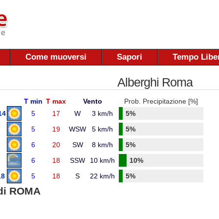
Come muoversi
Sapori
Tempo Libe
Alberghi Roma
T min
T max
Vento
Prob. Precipitazione [%]
14
5
17
W
3 km/h
5%
5
19
WSW
5 km/h
5%
6
20
SW
8 km/h
5%
6
18
SSW
10 km/h
10%
18
5
18
S
22 km/h
5%
di ROMA