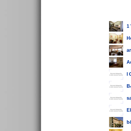
1 
H
a
A
I
B
s
E
b