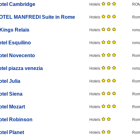
otel Cambridge
Hotels
ROM
OTEL MANFREDI Suite in Rome
Hotels
Roma
 Kings Relais
Hotels
roma
otel Esquilino
Hotels
roma
otel Novecento
Hotels
Roma
otel piazza venezia
Hotels
roma
tel Julia
Hotels
Roma
otel Siena
Hotels
Roma
otel Mozart
Hotels
Roma
otel Robinson
Hotels
Roma
otel Planet
Hotels
Roma