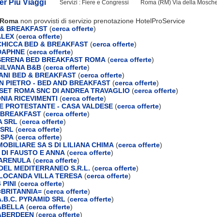
r Più Viaggi
Servizi : Fiere e Congressi
Roma (RM) Via della Mosch
i Roma
non provvisti di servizio prenotazione HotelProService
 & BREAKFAST
(
cerca offerte
)
ALEX
(
cerca offerte
)
 CHICCA BED & BREAKFAST
(
cerca offerte
)
 DAPHNE
(
cerca offerte
)
 SERENA BED BREAKFAST ROMA
(
cerca offerte
)
SILVANA B&B
(
cerca offerte
)
PANI BED & BREAKFAST
(
cerca offerte
)
N PIETRO - BED AND BREAKFAST
(
cerca offerte
)
UNSET ROMA SNC DI ANDREA TRAVAGLIO
(
cerca offerte
)
NIA RICEVIMENTI
(
cerca offerte
)
.NE PROTESTANTE - CASA VALDESE
(
cerca offerte
)
 BREAKFAST
(
cerca offerte
)
A SRL
(
cerca offerte
)
 SRL
(
cerca offerte
)
 SPA
(
cerca offerte
)
OBILIARE SA S DI LILIANA CHIMA
(
cerca offerte
)
 DI FAUSTO E ANNA
(
cerca offerte
)
 ARENULA
(
cerca offerte
)
DEL MEDITERRANEO S.R.L.
(
cerca offerte
)
LOCANDA VILLA TERESA
(
cerca offerte
)
 PINI
(
cerca offerte
)
BRITANNIA=
(
cerca offerte
)
.B.C. PYRAMID SRL
(
cerca offerte
)
ABELLA
(
cerca offerte
)
ABERDEEN
(
cerca offerte
)