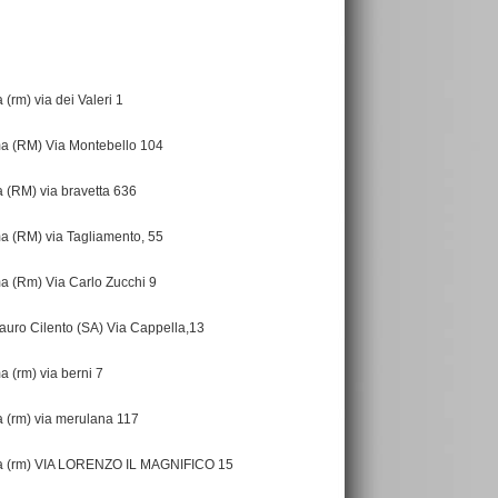
 (rm) via dei Valeri 1
 (RM) Via Montebello 104
 (RM) via bravetta 636
 (RM) via Tagliamento, 55
 (Rm) Via Carlo Zucchi 9
auro Cilento (SA) Via Cappella,13
 (rm) via berni 7
 (rm) via merulana 117
a (rm) VIA LORENZO IL MAGNIFICO 15