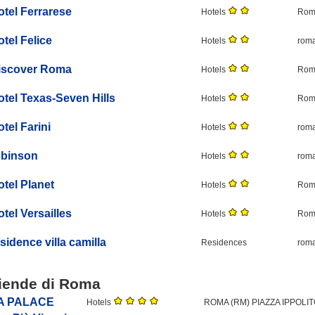
otel Ferrarese
Hotels
Roma
tel Felice
Hotels
roma
iscover Roma
Hotels
Roma
otel Texas-Seven Hills
Hotels
Roma
tel Farini
Hotels
roma
obinson
Hotels
roma
otel Planet
Hotels
Roma
tel Versailles
Hotels
Roma
sidence villa camilla
Residences
roma
ziende di
Roma
A PALACE
Hotels
ROMA (RM) PIAZZA IPPOLI