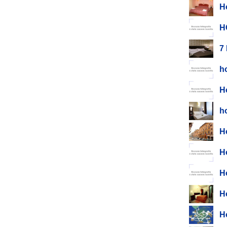
H
H
7
h
H
h
Ho
H
H
H
H