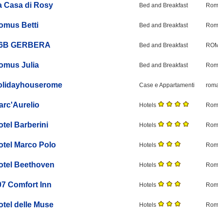
a Casa di Rosy
Bed and Breakfast
Roma
omus Betti
Bed and Breakfast
Roma
6B GERBERA
Bed and Breakfast
ROM
omus Julia
Bed and Breakfast
Roma
olidayhouserome
Case e Appartamenti
roma
arc'Aurelio
Hotels
Roma
otel Barberini
Hotels
Roma
otel Marco Polo
Hotels
Roma
otel Beethoven
Hotels
Roma
07 Comfort Inn
Hotels
Roma
otel delle Muse
Hotels
Roma