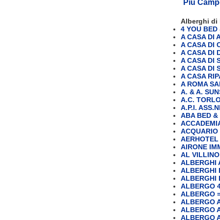
Più Campe
Alberghi d
4 YOU BED
A CASA DI 
A CASA DI
A CASA DI
A CASA DI
A CASA DI 
A CASA RI
A ROMA SA
A. & A. S
A.C. TORLO
A.P.I. ASS
ABA BED &
ACCADEMI
ACQUARIO
AERHOTEL
AIRONE IMM
AL VILLINO
ALBERGHI
ALBERGHI 
ALBERGHI 
ALBERGO 4
ALBERGO =
ALBERGO A
ALBERGO 
ALBERGO 