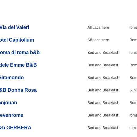
Via dei Valeri
Affittacamere
roma
otel Capitolium
Affittacamere
Roma
roma di roma b&b
Bed and Breakfast
roma
dele Emme B&B
Bed and Breakfast
Roma
 Giramondo
Bed and Breakfast
Roma
&B Donna Rosa
Bed and Breakfast
S. M
anjouan
Bed and Breakfast
Roma
levenrome
Bed and Breakfast
roma
&b GERBERA
Bed and Breakfast
rom