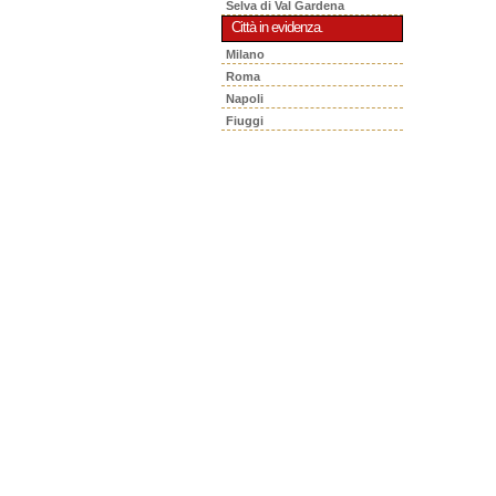
Selva di Val Gardena
Città in evidenza.
Milano
Roma
Napoli
Fiuggi