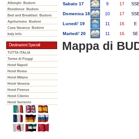
Alberghi Budoni
Sabato 17
9
17
SS
Residence Budoni
Domenica 18
10
17
SS
Bed and Breakfast Budoni
Agriturismo Budoni
Lunedi' 19
11
16
E
Casa Vacanza Budoni
Martedi' 20
11
16
SE
Italy Info
Mappa di BU
Destinazioni Speciali
TUTTA ITALIA
Terme di Fiuggi
Hotel Napoli
Hotel Roma
Hotel Milano
Hotel Venezia
Hotel Firenze
Hotel Cilento
Hotel Sorrento