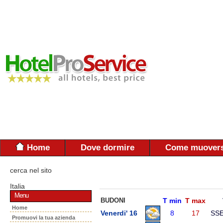
Home
Dove dormire
Come muovers
cerca nel sito
Italia
Menu
BUDONI
T min
T max
Home
Venerdi' 16
8
17
SS
Promuovi la tua azienda