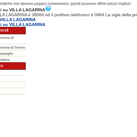
turistiche non devono pagarci commissioni, quindi possono offrire prezzi migliori.
ni su VILLA LAGARINA
LLA LAGARINA è 38060 ed il prefisso telefonico è 0464.La sigla della pr
 VILLA LAGARINA
ni su VILLA LAGARINA
eciali
onoma di
onoma di Trento
ampiglio
ardena
za.