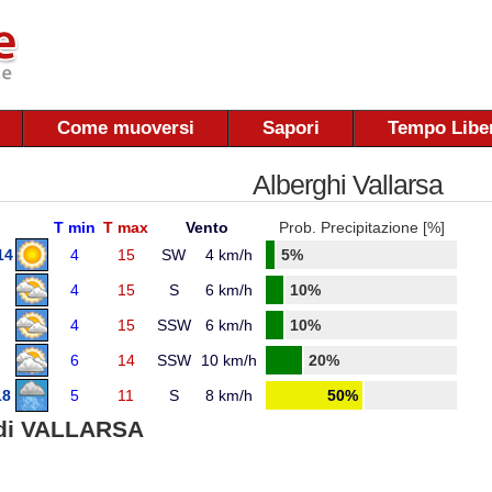
Come muoversi
Sapori
Tempo Libe
Alberghi Vallarsa
T min
T max
Vento
Prob. Precipitazione [%]
14
4
15
SW
4 km/h
5%
4
15
S
6 km/h
10%
4
15
SSW
6 km/h
10%
6
14
SSW
10 km/h
20%
18
5
11
S
8 km/h
50%
di VALLARSA