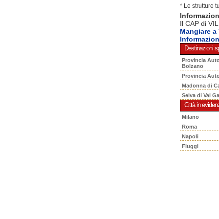
* Le strutture 
Informazio
Il CAP di VI
Mangiare a
Informazio
Destinazioni sp
Provincia Aut
Bolzano
Provincia Aut
Madonna di C
Selva di Val G
Città in eviden
Milano
Roma
Napoli
Fiuggi