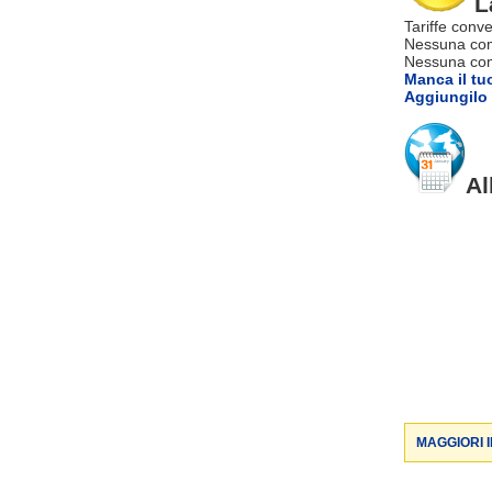
L
Tariffe conve
Nessuna com
Nessuna comm
Manca il tu
Aggiungilo 
Al
MAGGIORI 