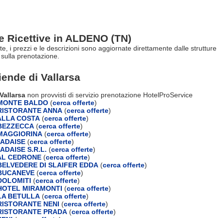
re Ricettive in ALDENO (TN)
rte, i prezzi e le descrizioni sono aggiornate direttamente dalle struttu
sulla prenotazione.
ziende di
Vallarsa
 Vallarsa
non provvisti di servizio prenotazione HotelProService
MONTE BALDO
(
cerca offerte
)
RISTORANTE ANNA
(
cerca offerte
)
ALLA COSTA
(
cerca offerte
)
BEZZECCA
(
cerca offerte
)
MAGGIORINA
(
cerca offerte
)
ADAISE
(
cerca offerte
)
DAISE S.R.L.
(
cerca offerte
)
AL CEDRONE
(
cerca offerte
)
ELVEDERE DI SLAIFER EDDA
(
cerca offerte
)
BUCANEVE
(
cerca offerte
)
DOLOMITI
(
cerca offerte
)
HOTEL MIRAMONTI
(
cerca offerte
)
LA BETULLA
(
cerca offerte
)
ISTORANTE NENI
(
cerca offerte
)
RISTORANTE PRADA
(
cerca offerte
)