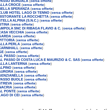
PASSO BORDALA
(
cerca offerte
)
ALLA CROCE
(
cerca offerte
)
BELLA SPERANZA
(
cerca offerte
)
LUB HOTEL LAGO DI TENNO
(
cerca offerte
)
RISTORANTE LA ROCCHETTA
(
cerca offerte
)
ELLA ALPINA (S.N.C.)
(
cerca offerte
)
STINA
(
cerca offerte
)
MPOLA SNC DI RIBAGA FLAVIO & C.
(
cerca offerte
)
CASA VECCHIA
(
cerca offerte
)
GARDA
(
cerca offerte
)
ITTORIA
(
cerca offerte
)
ALLA PERLA
(
cerca offerte
)
KARNIHALL
(
cerca offerte
)
GE
(
cerca offerte
)
AL PASSO
(
cerca offerte
)
L PASSO DI COSTA LUCA E MAURIZIO & C. SAS
(
cerca offerte
)
ALLA LANTERNA
(
cerca offerte
)
ALPINO
(
cerca offerte
)
AURORA
(
cerca offerte
)
GENZIANELLA
(
cerca offerte
)
PASSO BUOLE
(
cerca offerte
)
STREVA
(
cerca offerte
)
NACRIA
(
cerca offerte
)
AL PONTE
(
cerca offerte
)
AGO DI CEI
(
cerca offerte
)