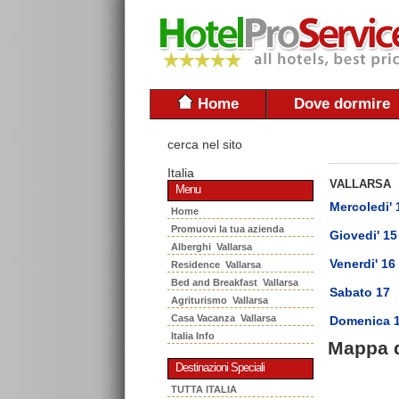
Home
Dove dormire
cerca nel sito
Italia
VALLARSA
Menu
Mercoledi' 
Home
Promuovi la tua azienda
Giovedi' 15
Alberghi Vallarsa
Venerdi' 16
Residence Vallarsa
Bed and Breakfast Vallarsa
Sabato 17
Agriturismo Vallarsa
Casa Vacanza Vallarsa
Domenica 
Italia Info
Mappa 
Destinazioni Speciali
TUTTA ITALIA