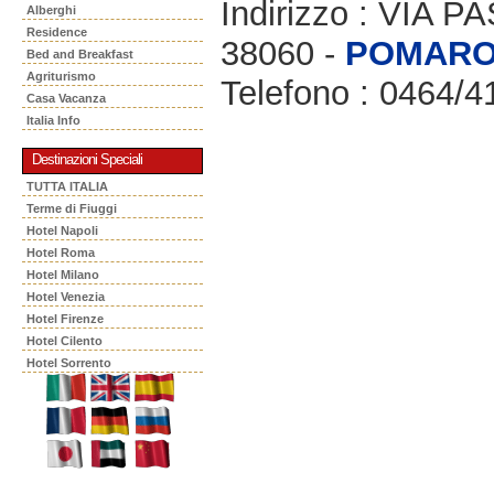
Indirizzo : VIA P
Alberghi
Residence
38060 -
POMAR
Bed and Breakfast
Agriturismo
Telefono : 0464/
Casa Vacanza
Italia Info
Destinazioni Speciali
TUTTA ITALIA
Terme di Fiuggi
Hotel Napoli
Hotel Roma
Hotel Milano
Hotel Venezia
Hotel Firenze
Hotel Cilento
Hotel Sorrento