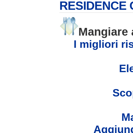
RESIDENCE
Mangiar
I migliori 
Ele
Scop
Ma
Aggiung