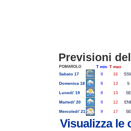
Previsioni de
POMAROLO
T min
T max
Sabato 17
9
16
SS
Domenica 18
8
13
S
Lunedi' 19
8
13
SE
Martedi' 20
9
12
EN
Mercoledi' 21
9
17
SE
Visualizza le 