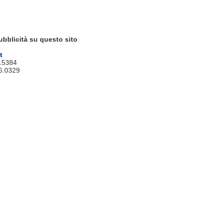
ubblicità su questo sito
t
9.5384
6.0329