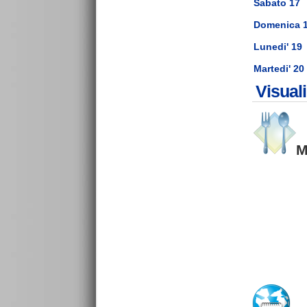
Sabato 17
Domenica 
Lunedi' 19
Martedi' 20
Visual
M