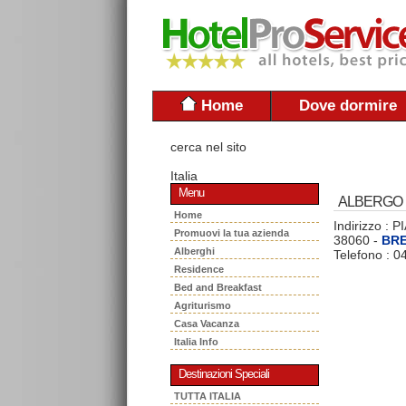
Home
Dove dormire
cerca nel sito
Italia
Menu
ALBERGO 
Home
Indirizzo :
Promuovi la tua azienda
38060 -
BR
Alberghi
Telefono : 
Residence
Bed and Breakfast
Agriturismo
Casa Vacanza
Italia Info
Destinazioni Speciali
TUTTA ITALIA