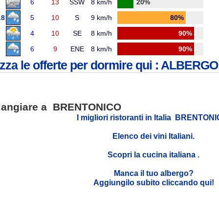
6
13
SSW
8 km/h
20%
18
5
10
S
9 km/h
80%
4
10
SE
8 km/h
90%
6
9
ENE
8 km/h
90%
izza le offerte per dormire qui : ALBER
angiare a BRENTONICO
I migliori ristoranti in Italia BRENTON
Elenco dei vini Italiani
.
Scopri la cucina italiana
.
Manca il tuo albergo?
Aggiungilo subito cliccando qui!