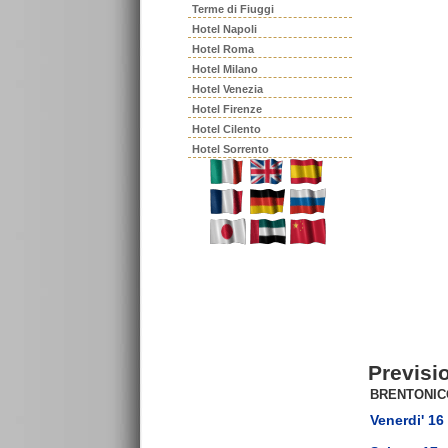
Terme di Fiuggi
Hotel Napoli
Hotel Roma
Hotel Milano
Hotel Venezia
Hotel Firenze
Hotel Cilento
Hotel Sorrento
Previsi
BRENTONIC
Venerdi' 16