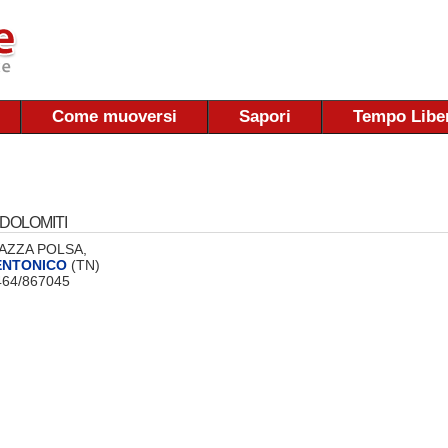
Come muoversi
Sapori
Tempo Libe
DOLOMITI
 PIAZZA POLSA,
ENTONICO
(TN)
0464/867045