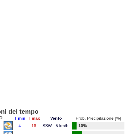
oni del tempo
O
T min
T max
Vento
Prob. Precipitazione [%]
4
16
SSW
5 km/h
10%