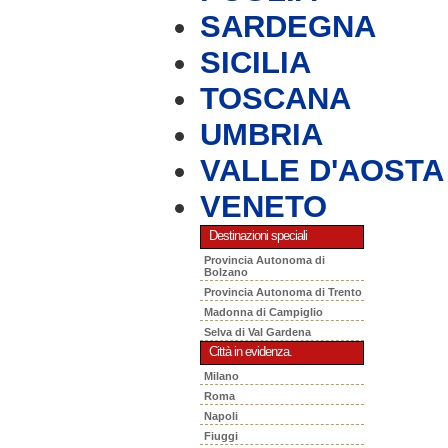
SARDEGNA
SICILIA
TOSCANA
UMBRIA
VALLE D'AOSTA
VENETO
Destinazioni speciali
Provincia Autonoma di
Bolzano
Provincia Autonoma di Trento
Madonna di Campiglio
Selva di Val Gardena
Città in evidenza.
Milano
Roma
Napoli
Fiuggi