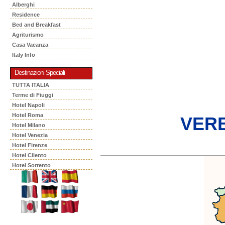
Alberghi
Residence
Bed and Breakfast
Agriturismo
Casa Vacanza
Italy Info
Destinazioni Speciali
TUTTA ITALIA
Terme di Fiuggi
Hotel Napoli
Hotel Roma
VER
Hotel Milano
Hotel Venezia
Hotel Firenze
Hotel Cilento
Hotel Sorrento