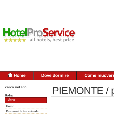
Home
Dove dormire
Come muovers
cerca nel sito
PIEMONTE / 
Italia
Menu
Home
Promuovi la tua azienda