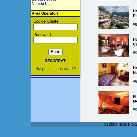
Numeri Utili
Ho
Area Operatori
Po
Codice Utente
ag
Password
Ho
Ci
ag
REGISTRATI
Ho
Hai perso la password ?
Na
ag
lo
M
ag
(c) 2004 Hotel Pro