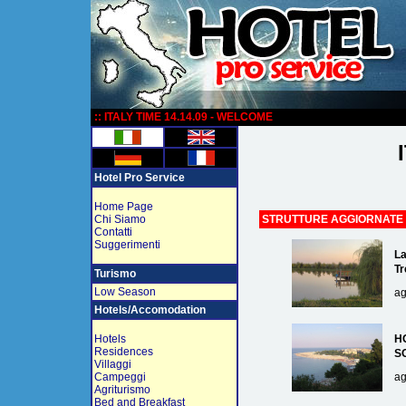
:
:: ITALY TIME 14.14.09 - WELCOME
Hotel Pro Service
Home Page
Chi Siamo
STRUTTURE AGGIORNATE
Contatti
Suggerimenti
La
Tr
Turismo
Low Season
ag
Hotels/Accomodation
Hotels
H
Residences
S
Villaggi
Campeggi
ag
Agriturismo
Bed and Breakfast