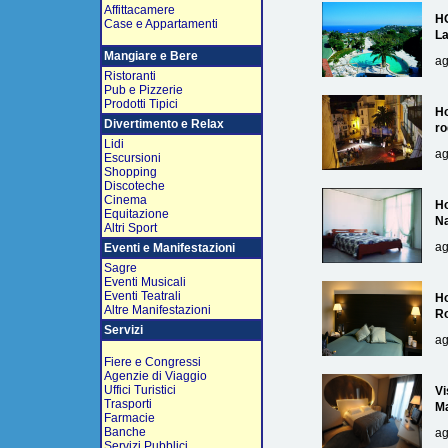
Affittacamere
H
Case e Appartamenti
L
Mangiare e Bere
ag
Ristoranti
Pub e Pizzerie
Prodotti Tipici
Ho
Divertimento e Relax
ro
Lidi
ag
Escursioni
Shopping
Discoteche
Cinema
Ho
Equitazione
Na
Altri Sport
ag
Eventi e Manifestazioni
Sagre
Eventi Musicali
Eventi Teatrali
Ho
Altre Manifestazioni
R
Servizi
ag
Fiere e Congressi
Agenzie di Viaggio
Uffici Turistici
Vi
Trasporti
Ma
Farmacie
Banche
ag
Servizi Pubblici