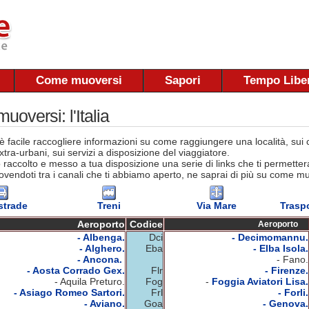
Come muoversi
Sapori
Tempo Libe
oversi: l'Italia
 facile raccogliere informazioni su come raggiungere una località, sui co
tra-urbani, sui servizi a disposizione del viaggiatore.
raccolto e messo a tua disposizione una serie di links che ti permettera
vendoti tra i canali che ti abbiamo aperto, ne saprai di più su come muov
strade
Treni
Via Mare
Traspo
Aeroporto
Codice
Aeroporto
- Albenga.
Dci
- Decimomannu.
- Alghero.
Eba
- Elba Isola.
- Ancona.
- Fano.
- Aosta Corrado Gex.
Flr
- Firenze.
- Aquila Preturo.
Fog
-
Foggia Aviatori Lisa.
- Asiago Romeo Sartori.
Frl
- Forli.
- Aviano.
Goa
- Genova.