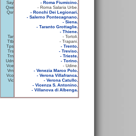
Say
- Roma Fiumicino.
Qxe
- Roma Salaria Urbe.
Qsr
- Ronchi Dei Legionari.
- Salerno Pontecagnano.
- Siena.
- Taranto Grottaglie.
- Thiene.
Tar
- Tortoli.
Ttb
- Trapani.
Tps
- Trento.
Trs
- Treviso.
Trn
- Trieste.
Udn
- Torino.
Vce
- Udine.
Vrn
- Venezia Marco Polo.
Vco
- Verona Villafranca.
Vic
- Verona Catullo.
- Vicenza S. Antonino.
- Villanova di Albenga.