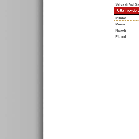
Selva di Val G
Città in eviden
Milano
Roma
Napoli
Fiuggi