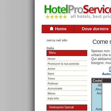
Home
Dove dormire
cerca nel sito
Come mu
Italia
Spesso non è
Menu
urbani che ex
Qui abbiamo 
Home
bisogno: muo
Promuovi la tua azienda
Aereo
Auto
Nave
Treno
Code
Pullman
All
Autostrade
Aho
Aoi
Meteo
Italy Info
Destinazioni Speciali
Avb