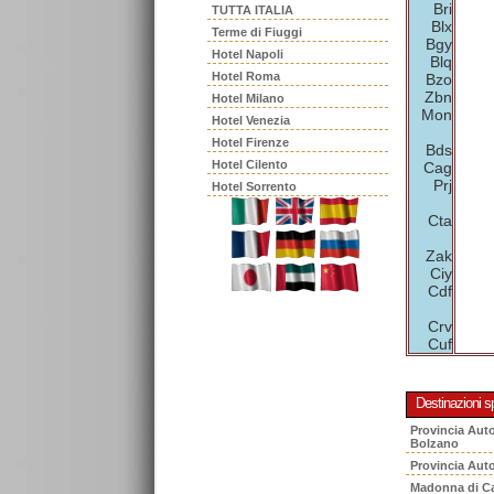
Bri
TUTTA ITALIA
Blx
Terme di Fiuggi
Bgy
Hotel Napoli
Blq
Hotel Roma
Bzo
Zbn
Hotel Milano
Mon
Hotel Venezia
Hotel Firenze
Bds
Hotel Cilento
Cag
Prj
Hotel Sorrento
Cta
Zak
Ciy
Cdf
Crv
Cuf
Destinazioni sp
Provincia Aut
Bolzano
Provincia Aut
Madonna di C