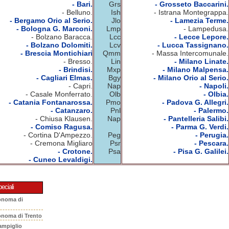
- Bari.
Grs
- Grosseto Baccarini.
- Belluno.
Ish
- Istrana Montegrappa.
- Bergamo Orio al Serio.
Jlo
- Lamezia Terme.
- Bologna G. Marconi.
Lmp
- Lampedusa.
- Bolzano Baracca.
Lcc
- Lecce Lepore.
- Bolzano Dolomiti.
Lcv
- Lucca Tassignano.
- Brescia Montichiari
Qmm
- Massa Intercomunale.
- Bresso.
Lin
- Milano Linate.
- Brindisi.
Mxp
- Milano Malpensa.
- Cagliari Elmas.
Bgy
- Milano Orio al Serio.
- Capri.
Nap
- Napoli.
- Casale Monferrato.
Olb
- Olbia.
- Catania Fontanarossa.
Pmo
- Padova G. Allegri.
- Catanzaro.
Pnl
- Palermo.
- Chiusa Klausen.
Nap
- Pantelleria Salibi.
- Comiso Ragusa.
- Parma G. Verdi.
- Cortina D'Ampezzo.
Peg
- Perugia.
- Cremona Migliaro
Psr
- Pescara.
- Crotone.
Psa
- Pisa G. Galilei.
- Cuneo Levaldigi.
eciali
onoma di
onoma di Trento
ampiglio