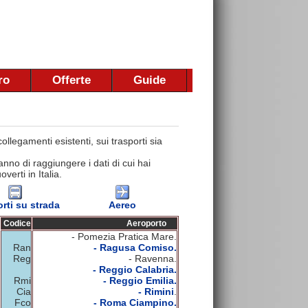
ro
Offerte
Guide
llegamenti esistenti, sui trasporti sia
nno di raggiungere i dati di cui hai
erti in Italia.
rti su strada
Aereo
Codice
Aeroporto
- Pomezia Pratica Mare.
Ran
- Ragusa Comiso.
Reg
- Ravenna.
- Reggio Calabria.
Rmi
- Reggio Emilia.
Cia
- Rimini
.
Fco
- Roma Ciampino.