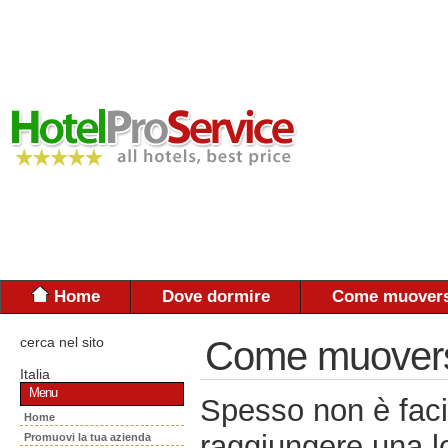
Home
Dove dormire
Come muovers
cerca nel sito
Come muoversi:
Italia
Menu
Spesso non è faci
Home
raggiungere una lo
Promuovi la tua azienda