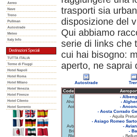
Aereo
trasporti sia urban
Nave
Treno
disposizione del v
Pullman
Autostrade
Qui abbiamo racco
Meteo
Italy Info
serie di links che 
Destinazioni Speciali
cui hai bisogno: m
TUTTA ITALIA
aperto, ne saprai 
Terme di Fiuggi
Hotel Napoli
Hotel Roma
Autostrade
Tre
Hotel Milano
Hotel Venezia
Code
Aeropor
Hotel Firenze
All
- Albeng
Hotel Cilento
Aho
- Algher
Aoi
- Ancon
Hotel Sorrento
- Aosta Corrado Ge
- Aquila Pretu
- Asiago Romeo Sartor
Avb
- Avian
Bri
- Ba
Blx
- Bellu