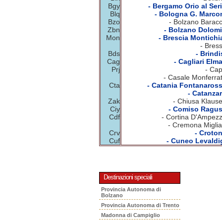
Bgy
- Bergamo Orio al Seri
Blq
- Bologna G. Marcon
Bzo
- Bolzano Baracc
Zbn
- Bolzano Dolomit
Mon
- Brescia Montichia
- Bres
Bds
- Brindi
Cag
- Cagliari Elm
Prj
- Cap
- Casale Monferrat
Cta
- Catania Fontanaross
- Catanzar
Zak
- Chiusa Klause
Ciy
- Comiso Ragus
Cdf
- Cortina D'Ampezz
- Cremona Miglia
Crv
- Croton
Cuf
- Cuneo Levaldig
Destinazioni speciali
Provincia Autonoma di
Bolzano
Provincia Autonoma di Trento
Madonna di Campiglio