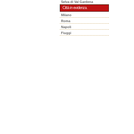
Selva di Val Gardena
Città in evidenza.
Milano
Roma
Napoli
Fiuggi