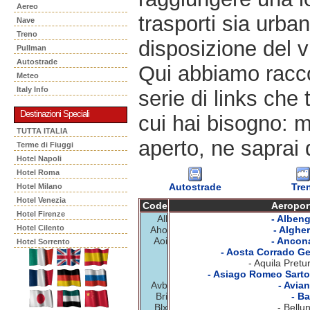
Aereo
trasporti sia urban
Nave
Treno
disposizione del v
Pullman
Autostrade
Qui abbiamo racco
Meteo
Italy Info
serie di links che 
Destinazioni Speciali
cui hai bisogno: m
TUTTA ITALIA
aperto, ne saprai 
Terme di Fiuggi
Hotel Napoli
Hotel Roma
Autostrade
Tre
Hotel Milano
Hotel Venezia
Code
Aeropor
Hotel Firenze
All
- Albeng
Hotel Cilento
Aho
- Algher
Aoi
- Ancon
Hotel Sorrento
- Aosta Corrado Ge
- Aquila Pretu
- Asiago Romeo Sartor
Avb
- Avian
Bri
- Ba
Blx
- Bellu