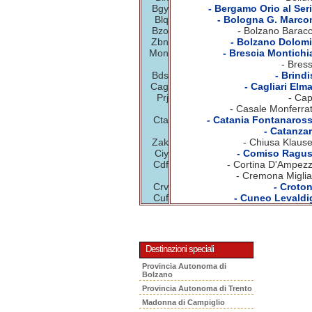
Bgy
- Bergamo Orio al Seri
Blq
- Bologna G. Marcon
Bzo
- Bolzano Baracc
Zbn
- Bolzano Dolomit
Mon
- Brescia Montichia
- Bres
Bds
- Brindi
Cag
- Cagliari Elm
Prj
- Cap
- Casale Monferrat
Cta
- Catania Fontanaross
- Catanzar
Zak
- Chiusa Klause
Ciy
- Comiso Ragus
Cdf
- Cortina D'Ampezz
- Cremona Miglia
Crv
- Croton
Cuf
- Cuneo Levaldig
Destinazioni speciali
Provincia Autonoma di
Bolzano
Provincia Autonoma di Trento
Madonna di Campiglio