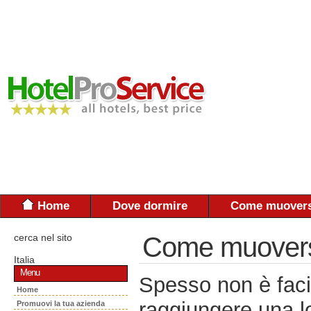
Home
Dove dormire
Come muovers
cerca nel sito
Come muoversi:
Italia
Menu
Spesso non è faci
Home
raggiungere una lo
Promuovi la tua azienda