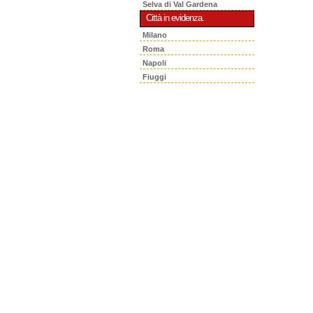
Selva di Val Gardena
Città in evidenza.
Milano
Roma
Napoli
Fiuggi