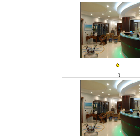
...
()