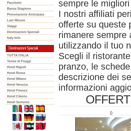
sempre le migliori 
Pacchetti
Bassa Stagione
I nostri affiliati 
Prenotazione Anticipata
Last Minute
offerte su queste 
Viaggi
rimanere sempre a
Destinazioni Speciali
Italy Info
utilizzando il tuo 
Destinazioni Speciali
Scegli il ristorant
TUTTA ITALIA
Terme di Fiuggi
pranzo, le schede 
Hotel Napoli
Hotel Roma
descrizione dei se
Hotel Milano
informazioni aggio
Hotel Venezia
Hotel Firenze
OFFERT
Hotel Cilento
Hotel Sorrento
()