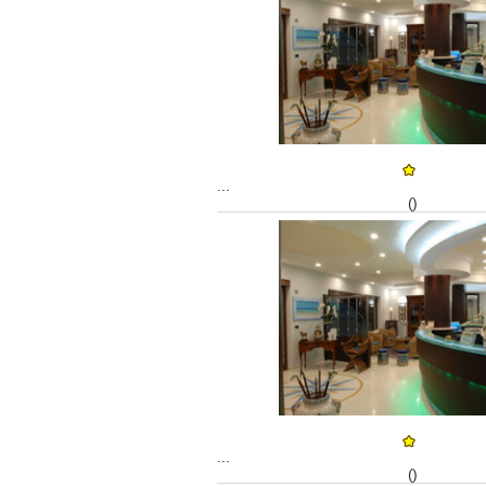
...
()
...
()