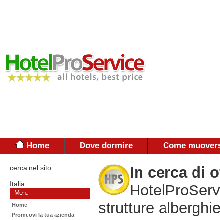
Home
Dove dormire
Come muovers
cerca nel sito
In cerca di o
Italia
HotelProServi
Menu
strutture alberghie
Home
Promuovi la tua azienda