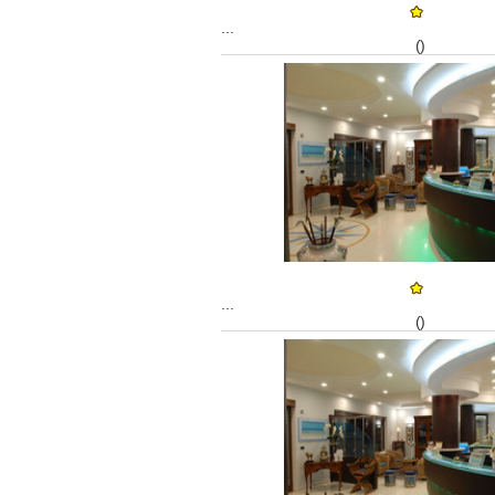
...
()
...
()