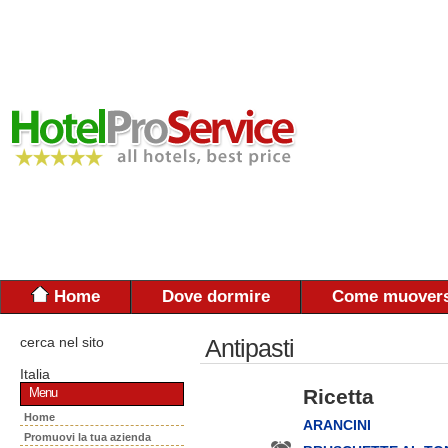
Home
Dove dormire
Come muovers
cerca nel sito
Antipasti
Italia
Ricetta
Menu
Home
ARANCINI
Promuovi la tua azienda