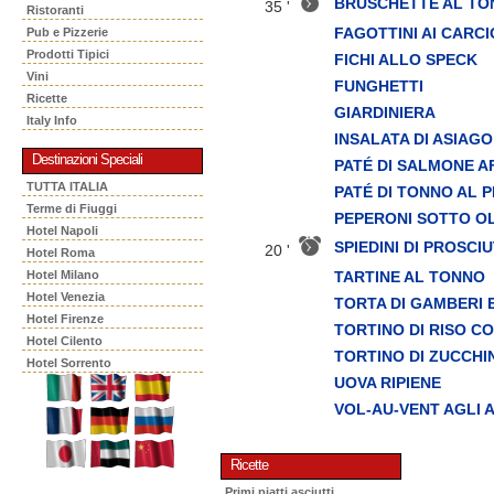
BRUSCHETTE AL TO
35 '
Ristoranti
FAGOTTINI AI CARCI
Pub e Pizzerie
Prodotti Tipici
FICHI ALLO SPECK
Vini
FUNGHETTI
Ricette
GIARDINIERA
Italy Info
INSALATA DI ASIAGO
Destinazioni Speciali
PATÉ DI SALMONE 
TUTTA ITALIA
PATÉ DI TONNO AL 
Terme di Fiuggi
PEPERONI SOTTO OL
Hotel Napoli
SPIEDINI DI PROSC
20 '
Hotel Roma
TARTINE AL TONNO
Hotel Milano
Hotel Venezia
TORTA DI GAMBERI 
Hotel Firenze
TORTINO DI RISO C
Hotel Cilento
TORTINO DI ZUCCHI
Hotel Sorrento
UOVA RIPIENE
VOL-AU-VENT AGLI 
Ricette
Primi piatti asciutti