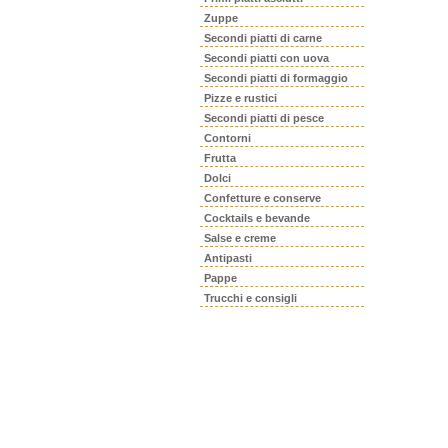
Zuppe
Secondi piatti di carne
Secondi piatti con uova
Secondi piatti di formaggio
Pizze e rustici
Secondi piatti di pesce
Contorni
Frutta
Dolci
Confetture e conserve
Cocktails e bevande
Salse e creme
Antipasti
Pappe
Trucchi e consigli