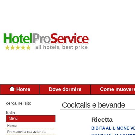
Home
Dove dormire
Come muovers
cerca nel sito
Cocktails e bevande
Italia
Ricetta
Menu
Home
BIBITA AL LIMONE 
Promuovi la tua azienda