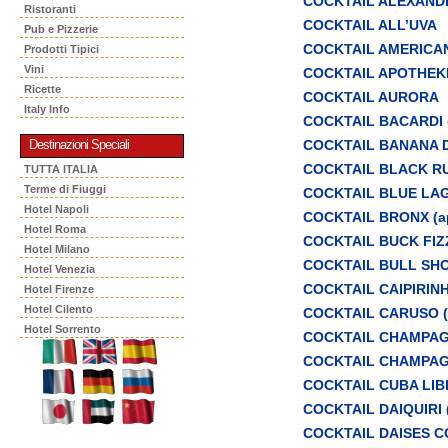
COCKTAIL ALEXANDER
Ristoranti
COCKTAIL ALL’UVA
Pub e Pizzerie
COCKTAIL AMERICANO
Prodotti Tipici
Vini
COCKTAIL APOTHEKE 
Ricette
COCKTAIL AURORA
Italy Info
COCKTAIL BACARDI (
COCKTAIL BANANA DA
Destinazioni Speciali
COCKTAIL BLACK RUS
TUTTA ITALIA
Terme di Fiuggi
COCKTAIL BLUE LAGO
Hotel Napoli
COCKTAIL BRONX (ap
Hotel Roma
COCKTAIL BUCK FIZZ 
Hotel Milano
COCKTAIL BULL SHOR
Hotel Venezia
COCKTAIL CAIPIRINHA
Hotel Firenze
Hotel Cilento
COCKTAIL CARUSO (a
Hotel Sorrento
COCKTAIL CHAMPAGNE
COCKTAIL CHAMPAGNE
COCKTAIL CUBA LIBR
COCKTAIL DAIQUIRI (a
COCKTAIL DAISES 