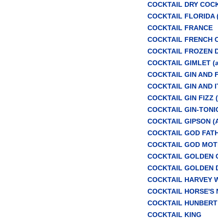
COCKTAIL DRY COCK
COCKTAIL FLORIDA (l
COCKTAIL FRANCE
COCKTAIL FRENCH CO
COCKTAIL FROZEN DAI
COCKTAIL GIMLET (ap
COCKTAIL GIN AND F
COCKTAIL GIN AND IT
COCKTAIL GIN FIZZ (
COCKTAIL GIN-TONIC 
COCKTAIL GIPSON (Ap
COCKTAIL GOD FATHE
COCKTAIL GOD MOTHE
COCKTAIL GOLDEN CA
COCKTAIL GOLDEN DR
COCKTAIL HARVEY W
COCKTAIL HORSE'S N
COCKTAIL HUNBERT
COCKTAIL KING