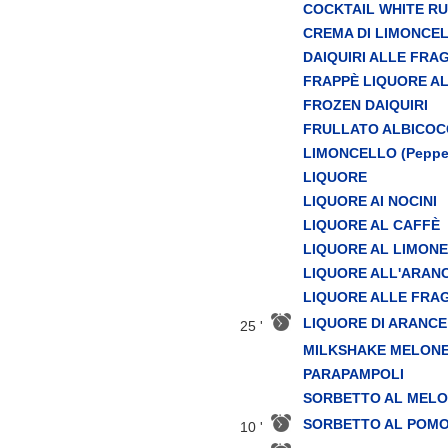
COCKTAIL WHITE RUSS
CREMA DI LIMONCELL
DAIQUIRI ALLE FRA
FRAPPÈ LIQUORE A
FROZEN DAIQUIRI
FRULLATO ALBICOCC
LIMONCELLO (Peppe
LIQUORE
LIQUORE AI NOCINI
LIQUORE AL CAFFÈ
LIQUORE AL LIMONE
LIQUORE ALL'ARANC
LIQUORE ALLE FRA
LIQUORE DI ARANCE
25 '
MILKSHAKE MELONE
PARAPAMPOLI
SORBETTO AL MEL
SORBETTO AL POM
10 '