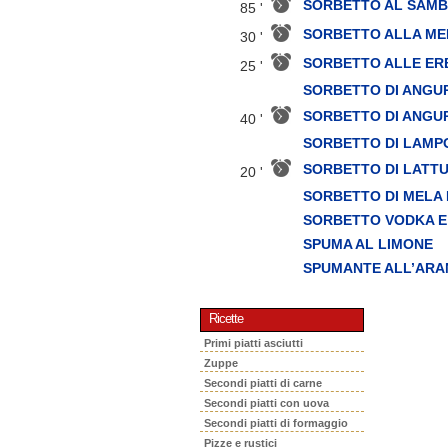
SORBETTO AL SAM
85 '
SORBETTO ALLA ME
30 '
SORBETTO ALLE ER
25 '
SORBETTO DI ANGU
SORBETTO DI ANGUR
40 '
SORBETTO DI LAMPO
SORBETTO DI LATT
20 '
SORBETTO DI MELA
SORBETTO VODKA 
SPUMA AL LIMONE
SPUMANTE ALL’ARA
Ricette
Primi piatti asciutti
Zuppe
Secondi piatti di carne
Secondi piatti con uova
Secondi piatti di formaggio
Pizze e rustici