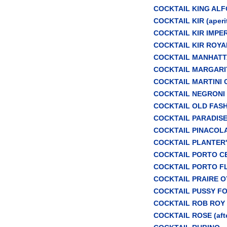
COCKTAIL KING ALFO
COCKTAIL KIR (aperit
COCKTAIL KIR IMPERI
COCKTAIL KIR ROYAL 
COCKTAIL MANHATTAN
COCKTAIL MARGARIT
COCKTAIL MARTINI C
COCKTAIL NEGRONI (
COCKTAIL OLD FASHI
COCKTAIL PARADISE (
COCKTAIL PINACOLAD
COCKTAIL PLANTER'S
COCKTAIL PORTO C
COCKTAIL PORTO FLIP
COCKTAIL PRAIRE OY
COCKTAIL PUSSY FOOT
COCKTAIL ROB ROY (
COCKTAIL ROSE (afte