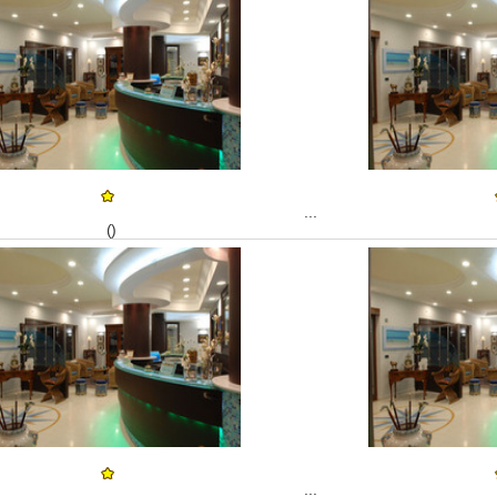
...
()
...