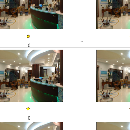
...
()
...
()