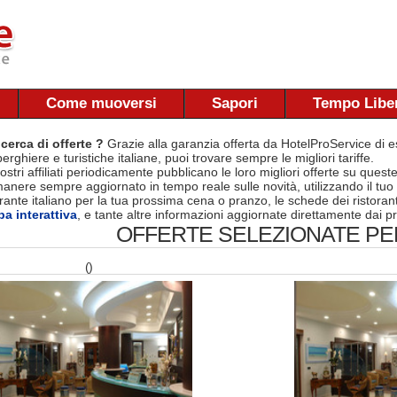
Come muoversi
Sapori
Tempo Libe
 cerca di offerte ?
Grazie alla garanzia offerta da HotelProService di es
berghiere e turistiche italiane, puoi trovare sempre le migliori tariffe.
nostri affiliati periodicamente pubblicano le loro migliori offerte su quest
manere sempre aggiornato in tempo reale sulle novità, utilizzando il tuo
torante italiano per la tua prossima cena o pranzo, le schede dei ristora
a interattiva
, e tante altre informazioni aggiornate direttamente dai pr
OFFERTE SELEZIONATE PER
()