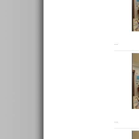
...
...