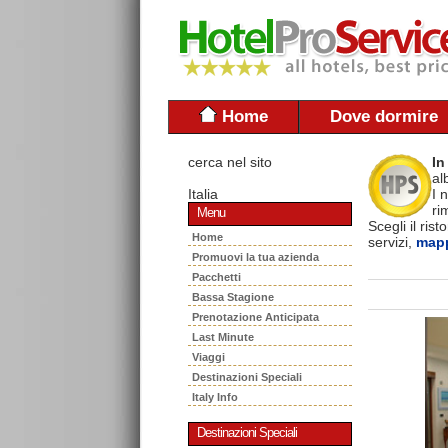
Home
Dove dormire
cerca nel sito
In
al
Italia
I 
ri
Menu
Scegli il ris
Home
servizi,
mapp
Promuovi la tua azienda
Pacchetti
Bassa Stagione
Prenotazione Anticipata
Last Minute
Viaggi
Destinazioni Speciali
Italy Info
Destinazioni Speciali