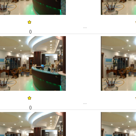
...
()
...
()