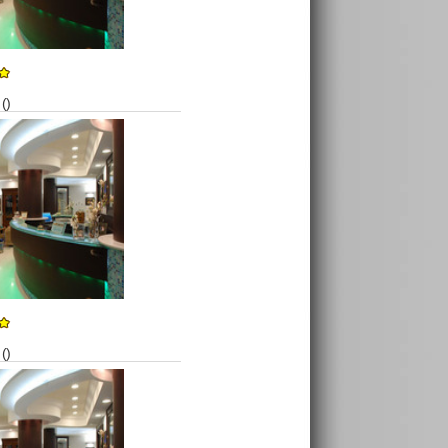
()
()