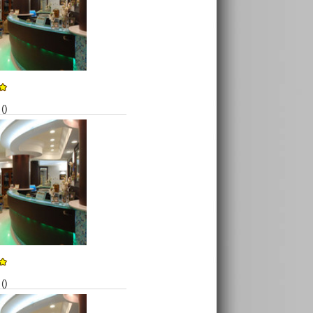
()
()