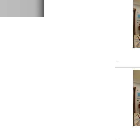
...
...