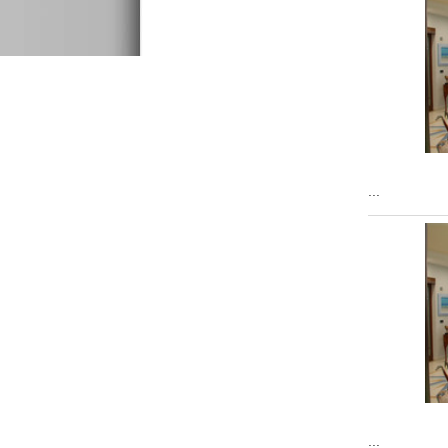
...
...