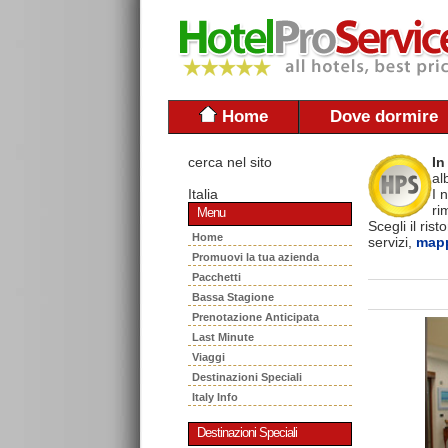
Home
Dove dormire
cerca nel sito
In
al
Italia
I 
ri
Menu
Scegli il ris
Home
servizi,
mapp
Promuovi la tua azienda
Pacchetti
Bassa Stagione
Prenotazione Anticipata
Last Minute
Viaggi
Destinazioni Speciali
Italy Info
Destinazioni Speciali