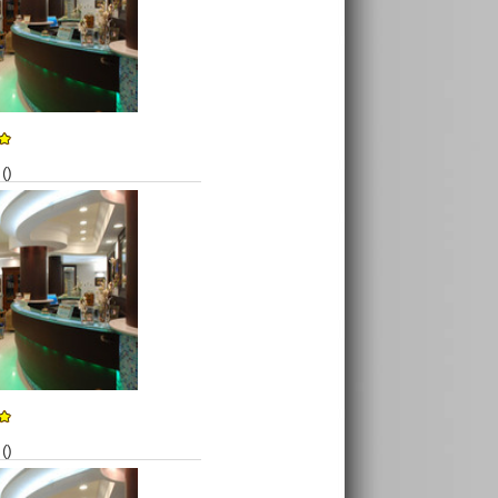
()
()