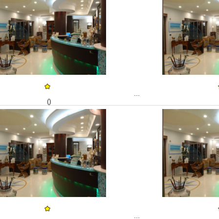
...
()
...