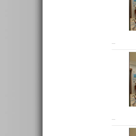
...
...