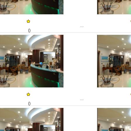
...
()
...
()