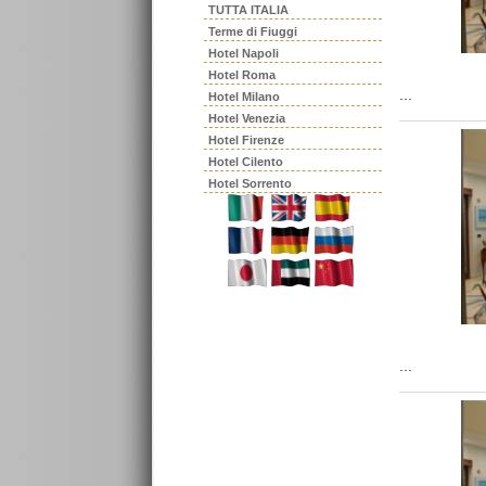
TUTTA ITALIA
Terme di Fiuggi
Hotel Napoli
Hotel Roma
...
Hotel Milano
Hotel Venezia
Hotel Firenze
Hotel Cilento
Hotel Sorrento
...