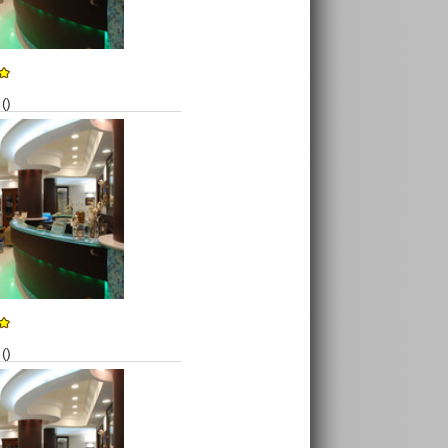
()
()