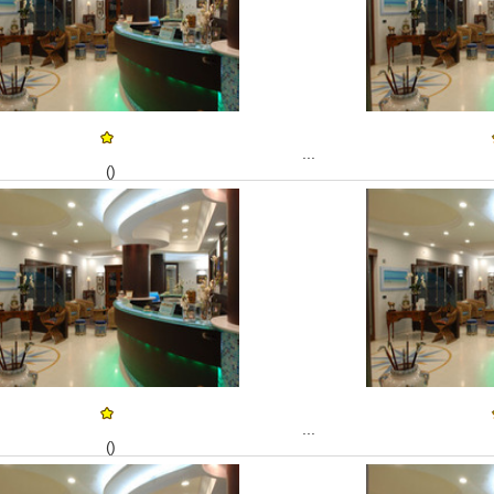
...
()
...
()