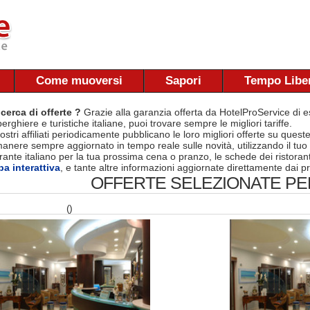
Come muoversi
Sapori
Tempo Libe
 cerca di offerte ?
Grazie alla garanzia offerta da HotelProService di es
berghiere e turistiche italiane, puoi trovare sempre le migliori tariffe.
nostri affiliati periodicamente pubblicano le loro migliori offerte su quest
manere sempre aggiornato in tempo reale sulle novità, utilizzando il tuo
torante italiano per la tua prossima cena o pranzo, le schede dei ristora
a interattiva
, e tante altre informazioni aggiornate direttamente dai pr
OFFERTE SELEZIONATE PER
()