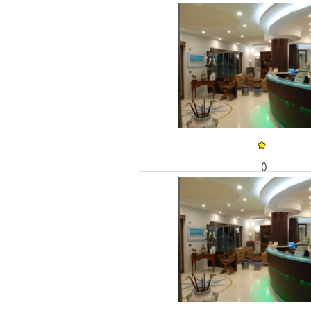
...
()