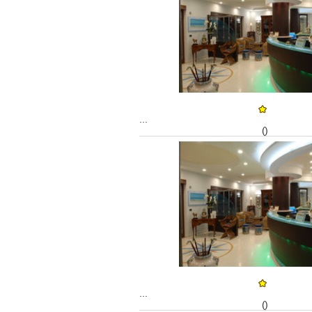
...
()
...
()