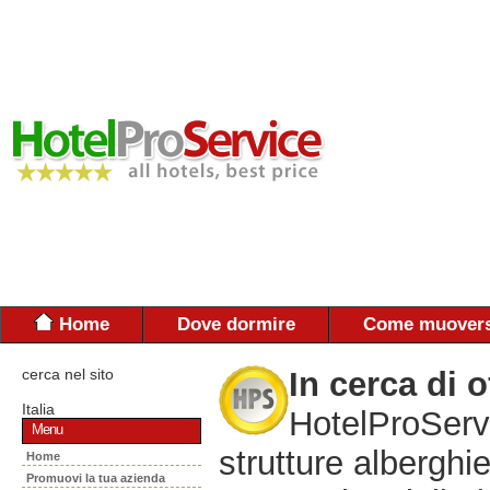
Home
Dove dormire
Come muovers
cerca nel sito
In cerca di o
Italia
HotelProServi
Menu
strutture alberghie
Home
Promuovi la tua azienda