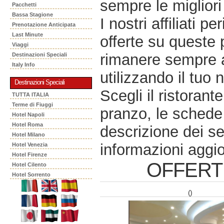
sempre le migliori 
Pacchetti
Bassa Stagione
I nostri affiliati 
Prenotazione Anticipata
Last Minute
offerte su queste 
Viaggi
rimanere sempre a
Destinazioni Speciali
Italy Info
utilizzando il tuo 
Destinazioni Speciali
Scegli il ristorant
TUTTA ITALIA
Terme di Fiuggi
pranzo, le schede 
Hotel Napoli
Hotel Roma
descrizione dei se
Hotel Milano
informazioni aggio
Hotel Venezia
Hotel Firenze
OFFERT
Hotel Cilento
Hotel Sorrento
()