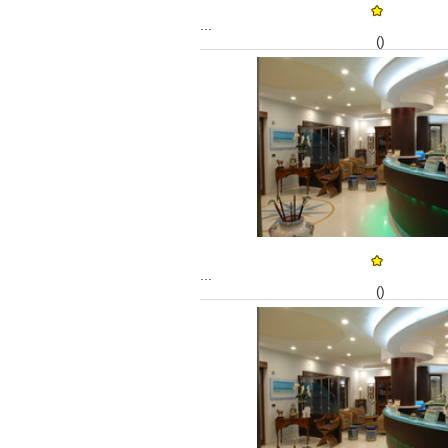
...
()
...
()