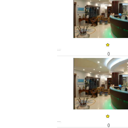
...
()
...
()