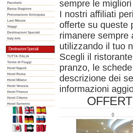
sempre le migliori 
Pacchetti
Bassa Stagione
I nostri affiliati 
Prenotazione Anticipata
Last Minute
offerte su queste 
Viaggi
rimanere sempre a
Destinazioni Speciali
Italy Info
utilizzando il tuo 
Destinazioni Speciali
Scegli il ristorant
TUTTA ITALIA
Terme di Fiuggi
pranzo, le schede 
Hotel Napoli
Hotel Roma
descrizione dei se
Hotel Milano
informazioni aggio
Hotel Venezia
Hotel Firenze
OFFERT
Hotel Cilento
Hotel Sorrento
()