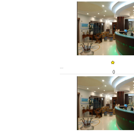
...
()