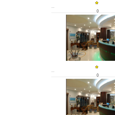
...
()
...
()