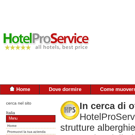
Home
Dove dormire
Come muovers
cerca nel sito
In cerca di o
Italia
HotelProServi
Menu
strutture alberghie
Home
Promuovi la tua azienda