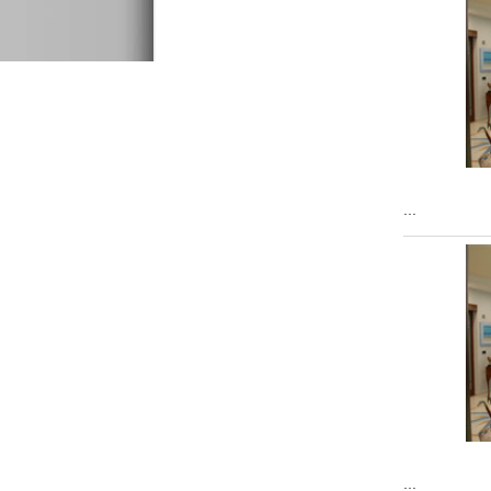
...
...