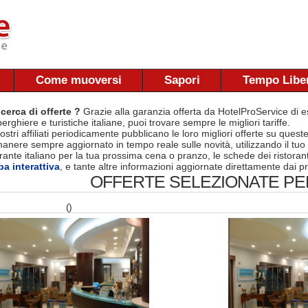
Come muoversi
Sapori
Tempo Libe
 cerca di offerte ?
Grazie alla garanzia offerta da HotelProService di es
berghiere e turistiche italiane, puoi trovare sempre le migliori tariffe.
nostri affiliati periodicamente pubblicano le loro migliori offerte su quest
manere sempre aggiornato in tempo reale sulle novità, utilizzando il tuo
torante italiano per la tua prossima cena o pranzo, le schede dei ristora
a interattiva
, e tante altre informazioni aggiornate direttamente dai pr
OFFERTE SELEZIONATE PER
()