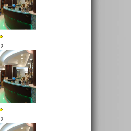
()
()