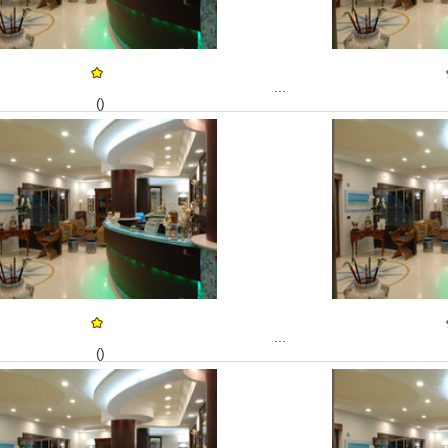
...
()
...
()