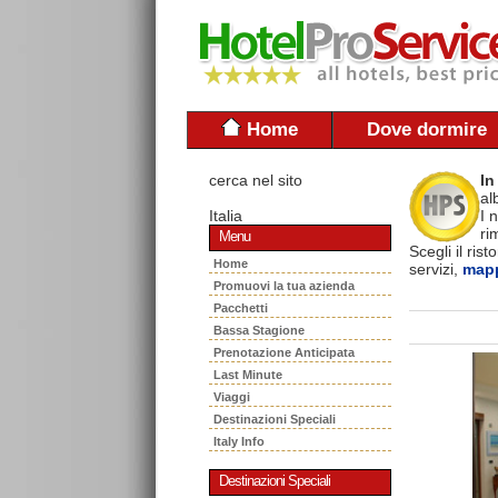
Home
Dove dormire
cerca nel sito
In
al
Italia
I 
ri
Menu
Scegli il ris
Home
servizi,
mapp
Promuovi la tua azienda
Pacchetti
Bassa Stagione
Prenotazione Anticipata
Last Minute
Viaggi
Destinazioni Speciali
Italy Info
Destinazioni Speciali