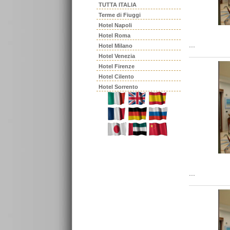
TUTTA ITALIA
Terme di Fiuggi
Hotel Napoli
Hotel Roma
...
Hotel Milano
Hotel Venezia
Hotel Firenze
Hotel Cilento
Hotel Sorrento
...