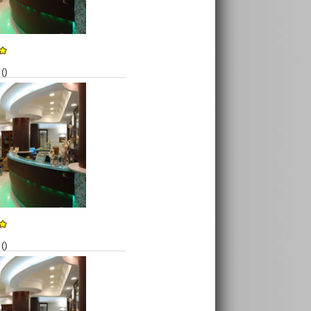
()
()