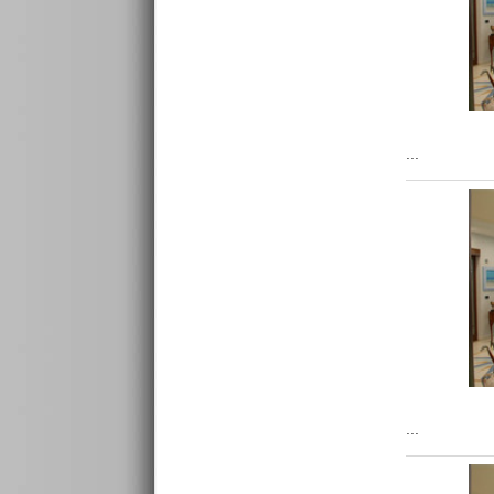
...
...