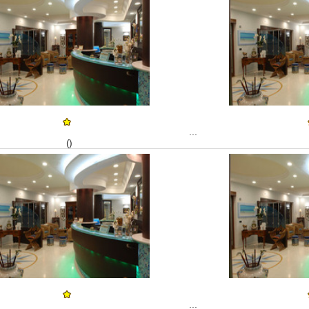
...
()
...