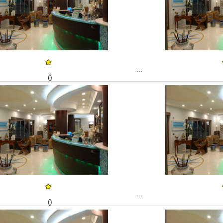
...
()
...
()