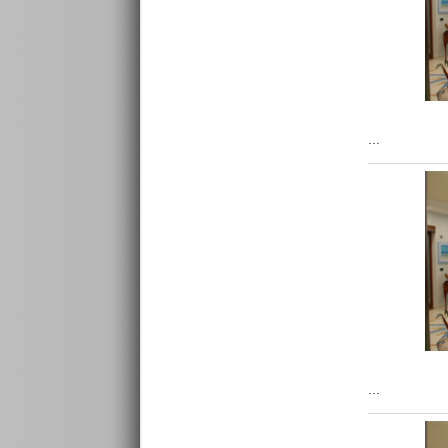
...
...