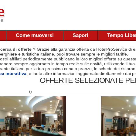
Come muoversi
Sapori
Tempo Libe
 cerca di offerte ?
Grazie alla garanzia offerta da HotelProService di es
berghiere e turistiche italiane, puoi trovare sempre le migliori tariffe.
nostri affiliati periodicamente pubblicano le loro migliori offerte su quest
manere sempre aggiornato in tempo reale sulle novità, utilizzando il tuo
torante italiano per la tua prossima cena o pranzo, le schede dei ristora
a interattiva
, e tante altre informazioni aggiornate direttamente dai pr
OFFERTE SELEZIONATE PER
()