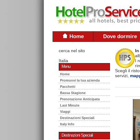
Home
Dove dormire
cerca nel sito
In
al
Italia
I 
ri
Menu
Scegli il ris
Home
servizi,
mapp
Promuovi la tua azienda
Pacchetti
Bassa Stagione
Prenotazione Anticipata
Last Minute
Viaggi
Destinazioni Speciali
Italy Info
Destinazioni Speciali