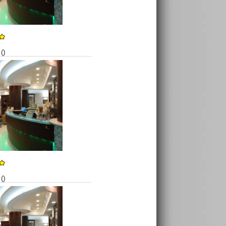
()
()