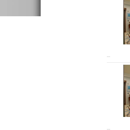
...
...