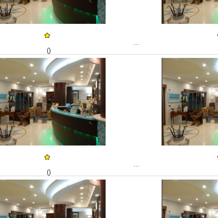
...
()
...
()