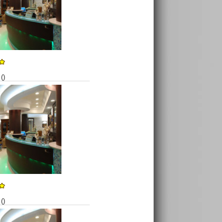
()
()