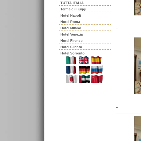
TUTTA ITALIA
Terme di Fiuggi
Hotel Napoli
Hotel Roma
...
Hotel Milano
Hotel Venezia
Hotel Firenze
Hotel Cilento
Hotel Sorrento
...