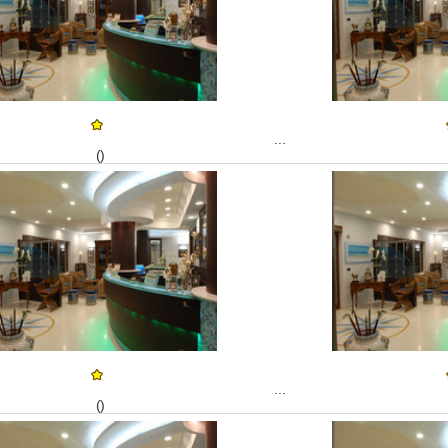
...
()
...
()