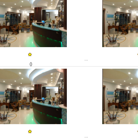
...
()
...