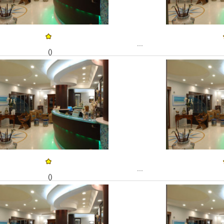
...
()
...
()