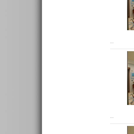
...
...