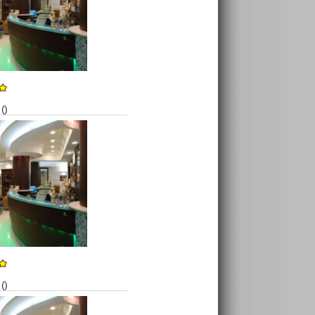
()
()