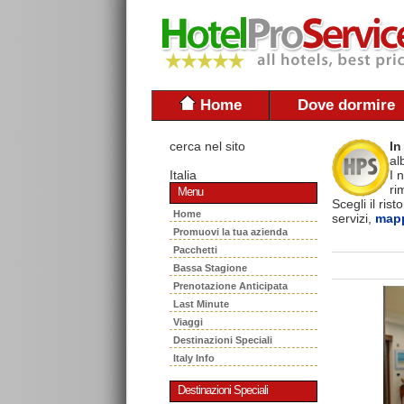
Home
Dove dormire
cerca nel sito
In
al
Italia
I 
ri
Menu
Scegli il ris
Home
servizi,
mapp
Promuovi la tua azienda
Pacchetti
Bassa Stagione
Prenotazione Anticipata
Last Minute
Viaggi
Destinazioni Speciali
Italy Info
Destinazioni Speciali