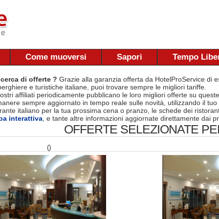
Come muoversi
Sapori
Tempo Libe
 cerca di offerte ?
Grazie alla garanzia offerta da HotelProService di es
berghiere e turistiche italiane, puoi trovare sempre le migliori tariffe.
nostri affiliati periodicamente pubblicano le loro migliori offerte su quest
manere sempre aggiornato in tempo reale sulle novità, utilizzando il tuo
torante italiano per la tua prossima cena o pranzo, le schede dei ristora
a interattiva
, e tante altre informazioni aggiornate direttamente dai pr
OFFERTE SELEZIONATE PER
()