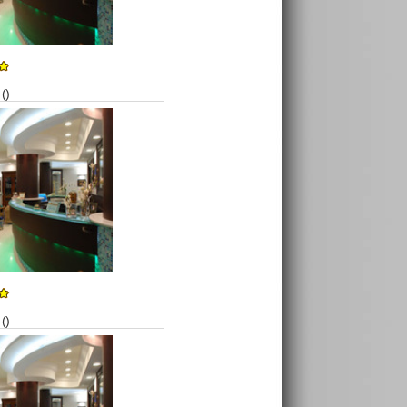
()
()