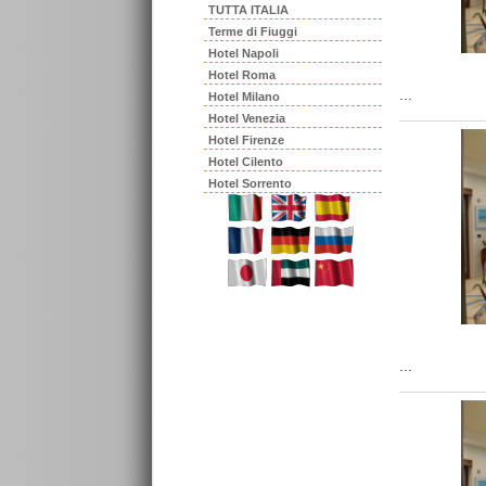
TUTTA ITALIA
Terme di Fiuggi
Hotel Napoli
Hotel Roma
...
Hotel Milano
Hotel Venezia
Hotel Firenze
Hotel Cilento
Hotel Sorrento
...