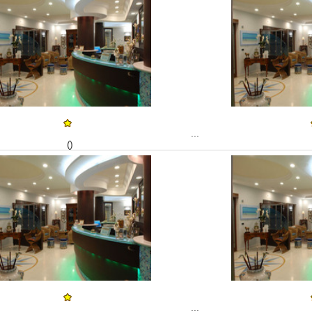
...
()
...