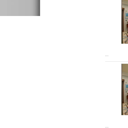
...
...