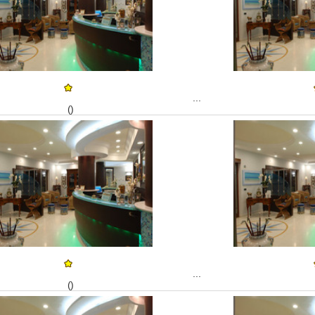
...
()
...
()