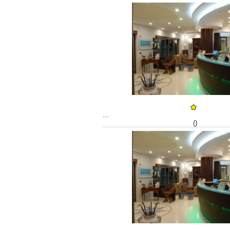
...
()