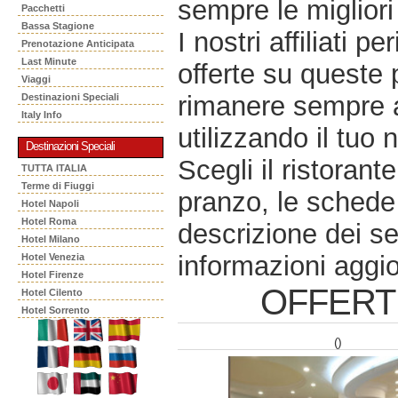
sempre le migliori 
Pacchetti
Bassa Stagione
I nostri affiliati 
Prenotazione Anticipata
Last Minute
offerte su queste 
Viaggi
rimanere sempre a
Destinazioni Speciali
Italy Info
utilizzando il tuo 
Destinazioni Speciali
Scegli il ristorant
TUTTA ITALIA
Terme di Fiuggi
pranzo, le schede 
Hotel Napoli
Hotel Roma
descrizione dei se
Hotel Milano
informazioni aggio
Hotel Venezia
Hotel Firenze
OFFERT
Hotel Cilento
Hotel Sorrento
()