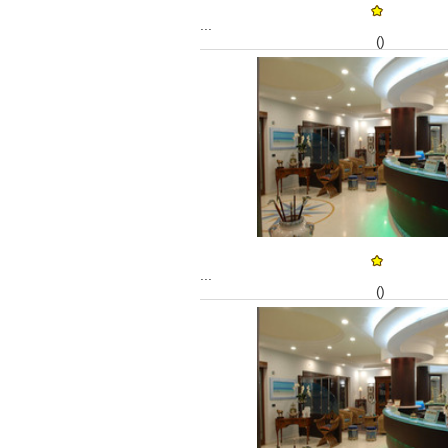
...
()
...
()