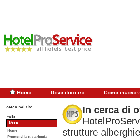
Home
Dove dormire
Come muovers
cerca nel sito
In cerca di o
Italia
HotelProServi
Menu
strutture alberghie
Home
Promuovi la tua azienda