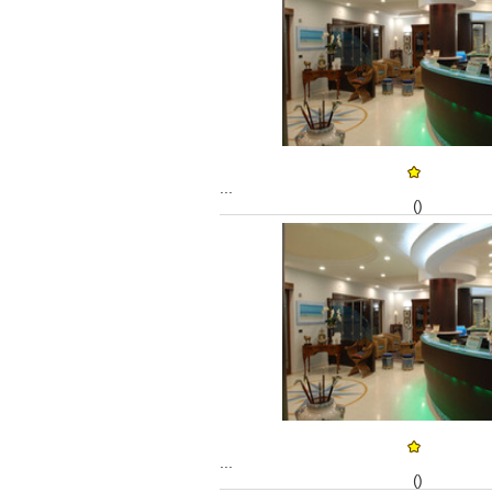
...
()
...
()