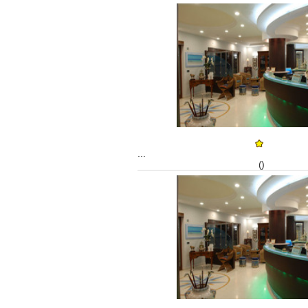
...
()