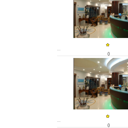
...
()
...
()