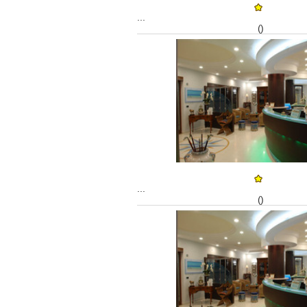
...
()
...
()