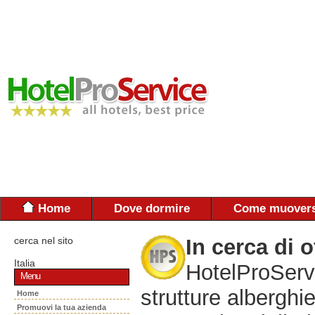
Home
Dove dormire
Come muovers
cerca nel sito
In cerca di o
Italia
HotelProServi
Menu
strutture alberghie
Home
Promuovi la tua azienda