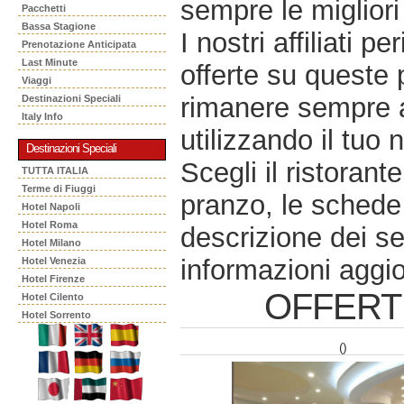
sempre le migliori 
Pacchetti
Bassa Stagione
I nostri affiliati 
Prenotazione Anticipata
Last Minute
offerte su queste 
Viaggi
rimanere sempre a
Destinazioni Speciali
Italy Info
utilizzando il tuo 
Destinazioni Speciali
Scegli il ristorant
TUTTA ITALIA
Terme di Fiuggi
pranzo, le schede 
Hotel Napoli
Hotel Roma
descrizione dei se
Hotel Milano
informazioni aggio
Hotel Venezia
Hotel Firenze
OFFERT
Hotel Cilento
Hotel Sorrento
()