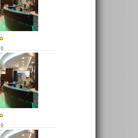
()
()