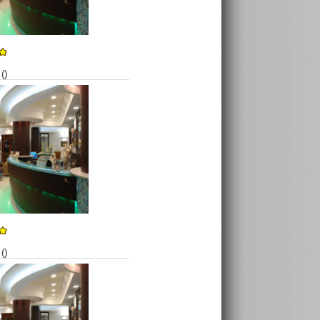
()
()