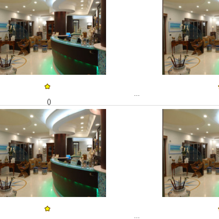
...
()
...