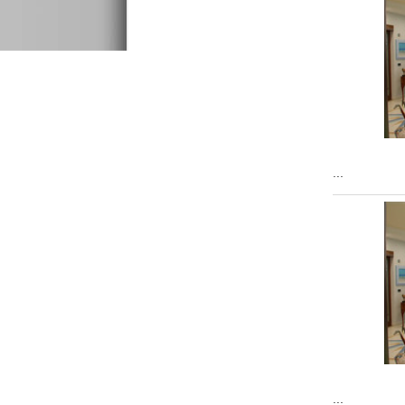
...
...