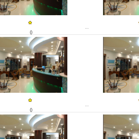
...
()
...
()