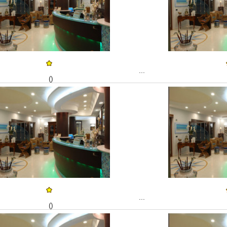
...
()
...
()