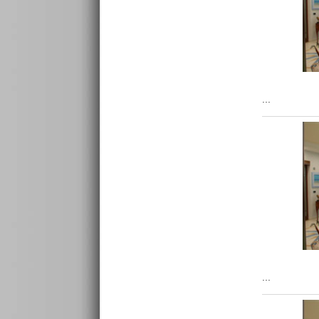
...
...