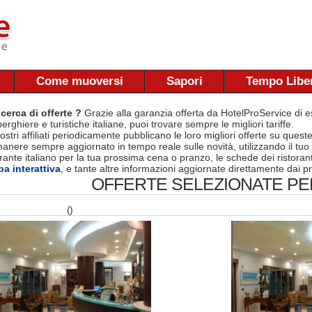
Come muoversi
Sapori
Tempo Libe
 cerca di offerte ?
Grazie alla garanzia offerta da HotelProService di es
berghiere e turistiche italiane, puoi trovare sempre le migliori tariffe.
nostri affiliati periodicamente pubblicano le loro migliori offerte su quest
manere sempre aggiornato in tempo reale sulle novità, utilizzando il tuo
torante italiano per la tua prossima cena o pranzo, le schede dei ristora
a interattiva
, e tante altre informazioni aggiornate direttamente dai pr
OFFERTE SELEZIONATE PER
()