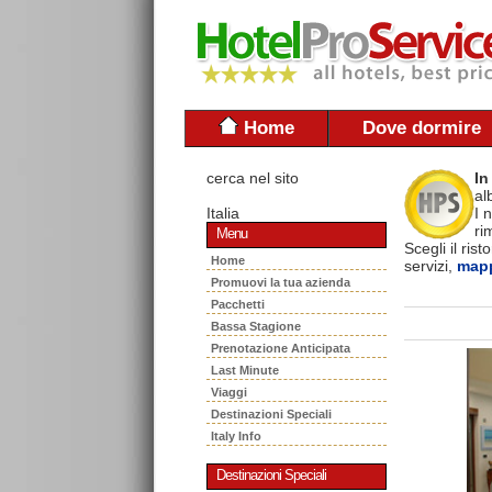
Home
Dove dormire
cerca nel sito
In
al
Italia
I 
ri
Menu
Scegli il ris
Home
servizi,
mapp
Promuovi la tua azienda
Pacchetti
Bassa Stagione
Prenotazione Anticipata
Last Minute
Viaggi
Destinazioni Speciali
Italy Info
Destinazioni Speciali