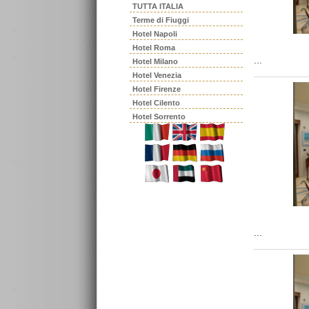
TUTTA ITALIA
Terme di Fiuggi
Hotel Napoli
Hotel Roma
...
Hotel Milano
Hotel Venezia
Hotel Firenze
Hotel Cilento
Hotel Sorrento
...